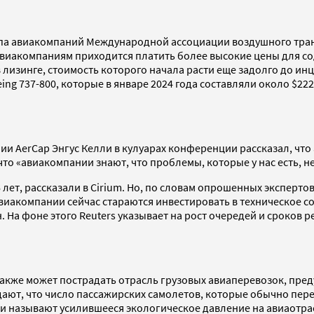
ппа авиакомпаний Международной ассоциации воздушного трансп
 авиакомпаниям приходится платить более высокие цены для 
изинге, стоимость которого начала расти еще задолго до инцид
g 737-800, которые в январе 2024 года составляли около $222 0
и AerCap Энгус Келли в кулуарах конференции рассказал, что
о, что «авиакомпании знают, что проблемы, которые у нас есть,
лет, рассказали в Cirium. Но, по словам опрошенных экспертов
виакомпании сейчас стараются инвестировать в техническое с
. На фоне этого Reuters указывает на рост очередей и сроков 
также может пострадать отрасль грузовых авиаперевозок, пре
идают, что число пассажирских самолетов, которые обычно пер
и называют усилившееся экологическое давление на авиаотрасл