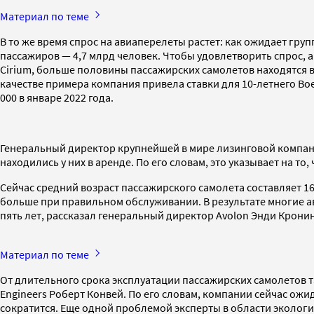
Материал по теме
В то же время спрос на авиаперелеты растет: как ожидает гру
пассажиров — 4,7 млрд человек. Чтобы удовлетворить спрос,
Сirium, больше половины пассажирских самолетов находятся в л
качестве примера компания привела ставки для 10-летнего Boein
000 в январе 2022 года.
Генеральный директор крупнейшей в мире лизинговой компани
находились у них в аренде. По его словам, это указывает на т
Сейчас средний возраст пассажирского самолета составляет 16 
больше при правильном обслуживании. В результате многие а
пять лет, рассказал генеральный директор Avolon Энди Кронин
Материал по теме
От длительного срока эксплуатации пассажирских самолетов 
Engineers Роберт Конвей. По его словам, компании сейчас ож
сократится. Еще одной проблемой эксперты в области экологи