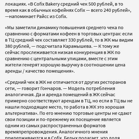
локациях. «В Cofix Bakery средний чек 500 рублей, в то
время как в обычных кофейнях Cofix — всего 240 рублей»,
—напоминает Райсс из Cofix.
«Мы заметили динамику повышения среднего чека по
сравнению с форматами кофеен в торговых центрах: если
в ТЦ средний чек составляет 330 рублей, то в ЖК мы видим
380 рублей, — подсчитала Карамышева. — К тому же
сейчас прослеживается низкая конкуренция в ЖК по
сравнению с центральными улицами, вместе с этим
жители генерят хорошую выручку в соотношении цена
аренды / качество помещения».
«Средний чек в ЖК не отличается от других ресторанов
сети, — говорит Гончаров. — Модель потребления
аналогичная. Да и аренда помещений в ЖК сейчас
примерно соответствуют арендам в ТЦ, но если в ТЦ вы не
нашли подходящее место, то работа в ЖК это хорошая
альтернатива». По его мнению торговые центры не сдают
свои позиции и по-прежнему их посещение является
одним из самых распространенных форматов
времяпрепровождения. Аналогичного мнения
придерживаются и в Cofix. Белых полагает, что доля