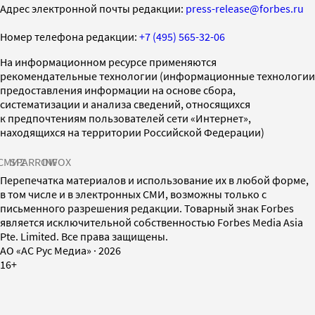
Адрес электронной почты редакции:
press-release@forbes.ru
Номер телефона редакции:
+7 (495) 565-32-06
На информационном ресурсе применяются
рекомендательные технологии (информационные технологии
предоставления информации на основе сбора,
систематизации и анализа сведений, относящихся
к предпочтениям пользователей сети «Интернет»,
находящихся на территории Российской Федерации)
СМИ2
SPARROW
INFOX
Перепечатка материалов и использование их в любой форме,
в том числе и в электронных СМИ, возможны только с
письменного разрешения редакции. Товарный знак Forbes
является исключительной собственностью Forbes Media Asia
Pte. Limited. Все права защищены.
AO «АС Рус Медиа»
·
2026
16+