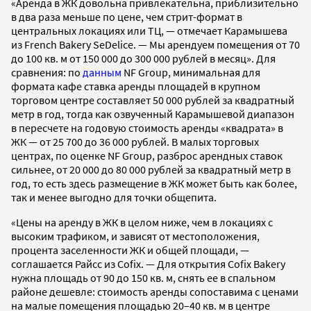
«Аренда в ЖК довольна привлекательна, приблизительно
в два раза меньше по цене, чем стрит-формат в
центральных локациях или ТЦ, — отмечает Карамышева
из French Bakery SeDelice. — Мы арендуем помещения от 70
до 100 кв. м от 150 000 до 300 000 рублей в месяц». Для
сравнения: по
данным
NF Group, минимальная для
формата кафе ставка аренды площадей в крупном
торговом центре составляет 50 000 рублей за квадратный
метр в год, тогда как озвученный Карамышевой диапазон
в пересчете на годовую стоимость аренды «квадрата» в
ЖК — от 25 700 до 36 000 рублей. В малых торговых
центрах, по оценке NF Group, разброс арендных ставок
сильнее, от 20 000 до 80 000 рублей за квадратный метр в
год, то есть здесь размещение в ЖК может быть как более,
так и менее выгодно для точки общепита.
«Цены на аренду в ЖК в целом ниже, чем в локациях с
высоким трафиком, и зависят от местоположения,
процента заселенности ЖК и общей площади, —
соглашается Райсс из Cofix. — Для открытия Cofix Bakery
нужна площадь от 90 до 150 кв. м, снять ее в спальном
районе дешевле: стоимость аренды сопоставима с ценами
на малые помещения площадью 20–40 кв. м в центре