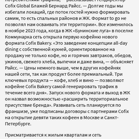
Cofix Global Блажей Бернард Райсс. — Долгие годы мы
избегали локаций, где поток гостей нужно формировать
самим, то есть спальных районов и ЖК. Формат to go не
позволял нам осваивать эти территории». Все изменилось
в ноябре 2023 года, когда в ЖК «Бунинские луга» в поселке
Коммунарка сеть открыла первую кофейню нового
формата Cofix Bakery. «Это заведение концепции all-day
dining с собственной кухней, ориентированное на
продажу не только кофе, но и горячих завтраков, обедов,
ужинов, свежего хлеба, выпечки и даже вина, — объясняет
Райсс. — Цены немного выше, чем в других кофейнях
нашей сети, так как продукт более премиальный. Три
ключевых продукта — кофе, хлеб и вино — позволяют
кофейне Cofix Bakery самой генерировать трафик в
течение всего дня». Запуск нового формата и выход в ЖК
он назвал возможностью «расширить территориальное
присутствие бренда». Развивать сеть планируется по
франшизе, уже подписаны договоры с партнерами Cofix
на открытие девяти таких кофеен в Москве и Санкт-
Петербурге.
Присматривается к жилым кварталам и сеть