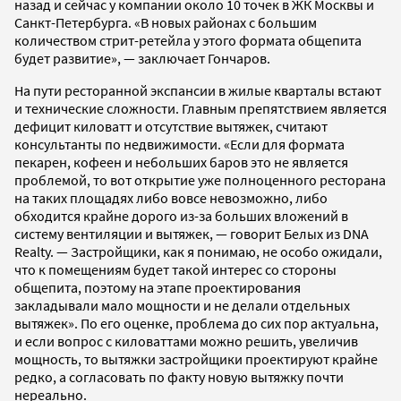
назад и сейчас у компании около 10 точек в ЖК Москвы и
Санкт-Петербурга. «В новых районах с большим
количеством стрит-ретейла у этого формата общепита
будет развитие», — заключает Гончаров.
На пути ресторанной экспансии в жилые кварталы встают
и технические сложности. Главным препятствием является
дефицит киловатт и отсутствие вытяжек, считают
консультанты по недвижимости. «Если для формата
пекарен, кофеен и небольших баров это не является
проблемой, то вот открытие уже полноценного ресторана
на таких площадях либо вовсе невозможно, либо
обходится крайне дорого из-за больших вложений в
систему вентиляции и вытяжек, — говорит Белых из DNA
Realty. — Застройщики, как я понимаю, не особо ожидали,
что к помещениям будет такой интерес со стороны
общепита, поэтому на этапе проектирования
закладывали мало мощности и не делали отдельных
вытяжек». По его оценке, проблема до сих пор актуальна,
и если вопрос с киловаттами можно решить, увеличив
мощность, то вытяжки застройщики проектируют крайне
редко, а согласовать по факту новую вытяжку почти
нереально.