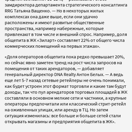
замдиректора департамента стратегического консалтинга
RRG Татьяна Ващенко. — Но в некоторых жилых
комплексах она даже выше, если они удачно
расположены и имеют развитые общественные
пространства, например набережные, которые
привлекают в том числе и внешний спрос. Например, доля
общепита в ЖК «Зиларт» составляет 22% от общего числа
коммерческих помещений на первых этажах».
«Доля операторов общепита пока редко превышает 20%,
но сейчас явно заметен тренд на рост числа запросов на
помещения от таких арендаторов, — добавляет
генеральный директор DNA Realty Антон Белых. — А ведь
еще лет 5-7 назад сетевые ретейлеры не очень понимали,
как будет устроен этот формат торговли и какие там будут
доходы, так что пул арендаторов торговых площадей в ЖК
составляли в основном мелкие сети и частники, а крупные
операторы предпочитали или классический стрит-ретейл
на оживленных улицах, или аренду в ТЦ. Но затем
ситуация изменилась: все больше и больше сетей стали
открывать магазины и предприятия общепита в ЖК».