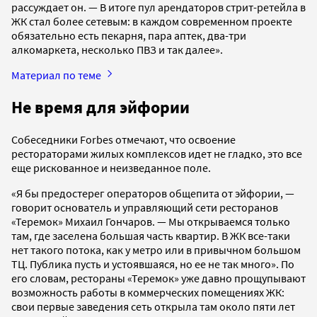
рассуждает он. — В итоге пул арендаторов стрит-ретейла в
ЖК стал более сетевым: в каждом современном проекте
обязательно есть пекарня, пара аптек, два-три
алкомаркета, несколько ПВЗ и так далее».
Материал по теме
Не время для эйфории
Собеседники Forbes отмечают, что освоение
рестораторами жилых комплексов идет не гладко, это все
еще рискованное и неизведанное поле.
«Я бы предостерег операторов общепита от эйфории, —
говорит основатель и управляющий сети ресторанов
«Теремок» Михаил Гончаров. — Мы открываемся только
там, где заселена большая часть квартир. В ЖК все-таки
нет такого потока, как у метро или в привычном большом
ТЦ. Публика пусть и устоявшаяся, но ее не так много». По
его словам, рестораны «Теремок» уже давно прощупывают
возможность работы в коммерческих помещениях ЖК:
свои первые заведения сеть открыла там около пяти лет