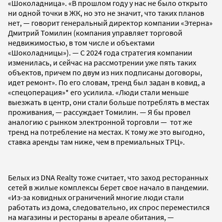
«Шоколадница». «В прошлом году у нас не было открыто
ни одной точки в ЖК, но это не значит, что таких планов
нет, — говорит генеральный директор компании «Этерна»
Дмитрий Томилин (компания управляет торговой
недвижимостью, в том числе и объектами
«Шоколадницы»). — С 2024 года стратегия компании
изменилась, и сейчас на рассмотрении уже пять таких
объектов, причем по двум из них подписаны договоры,
идет ремонт». По его словам, тренд был задан в ковид, а
«спецоперация»* его усилила. «Люди стали меньше
выезжать в центр, они стали больше потреблять в местах
проживания, — рассуждает Томилин. — Я бы провел
аналогию с рынком электронной торговли — тот же
тренд на потребление на местах. К тому же это выгодно,
ставка аренды там ниже, чем в премиальных ТРЦ».
Белых из DNA Realty тоже считает, что заход ресторанных
сетей в жилые комплексы берет свое начало в пандемии.
«Из-за ковидных ограничений многие люди стали
работать из дома, следовательно, их спрос переместился
на магазины и рестораны в ареале обитания, —