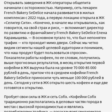
Открывать заведения в ЖК операторы общепита
начинали с осторожностью. Например, сеть пекарен
French Bakery SeDelice начала развивается в жилых
комплексах с 2022 года, а первую локацию открыла в ЖК
«Селигер Сити». «Конечно, в начале мы открывались, как
говорится, на свой страх и риск, — вспоминает директор
по развитию и франчайзингу French Bakery SeDelice Елена
Карамышева. — В основном пугало то, что был непонятен
трафик — кто проходит мимо двери. Сейчас мы четко
видим сегменты нашей целевой аудитории и понимаем,
что наш продукт будет пользоваться спросом».
Показатели работы кофеен, по ее словам, получились
выше прогнозных результатов, в месяц открытия первой
кофейни в ЖК выручка была на уровне 70 000-85 000
рублей в день, притом что в среднем кофейни French
Bakery SeDelice приносили чуть меньше 100 000 рублей в
день. Сегодня у сети в ЖК открыто шесть кофеен и еще две
готовятся к открытию.
Пробует свои силы в ЖК и сеть Cofix. «Кофейни Cofix
традиционно располагались в деловых частях города в
местах с высокой проходимостью и являлись
потребителями трафика, — рассказывает гендиректор