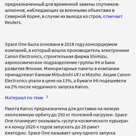
предназначенный для временной замены спутников-
шпионов, наблюдающих за военными объектами в
Северной Корее, в случае их выхода из строя,
отмечает
Reuters.
Space One была основана в 2018 году консорциумом
компаний, в который вошли производитель электроники
Canon Electronics, строительная фирма Shimizu,
аэрокосмическое подразделение группы IHI и Банк
развития Японии. Миноритарные пакеты в компании
принадлежат банкам Mitsubishi UFJ и Mizuho. Акции Canon
Electronics упали в цене на 13%, а бумаги IHI подешевели
на 2% после неудачного запуска Kairos.
Материал по теме
Ракета Kairos предназначена для доставки на низкую
околоземную орбиту до 250 кг полезной нагрузки. Space
One планирует оказывать «услуги космического курьера»
и к концу 2020-х годов запускать до 20 ракет
ежегодно. Space One называет цену одного запуска