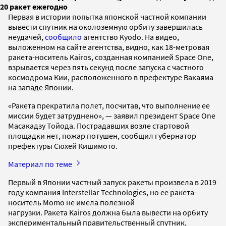
20 ракет ежегодно
Первая в истории попытка японской частной компании
вывести спутник на околоземную орбиту завершилась
неудачей,
сообщило
агентство Kyodo. На видео,
выложенном на сайте агентства, видно, как 18-метровая
ракета-носитель Kairos, созданная компанией Space One,
взрывается через пять секунд после запуска с частного
космодрома Кии, расположенного в префектуре Вакаяма
на западе Японии.
«Ракета прекратила полет, посчитав, что выполнение ее
миссии будет затруднено», — заявил президент Space One
Масакадзу Тойода. Пострадавших возле стартовой
площадки нет, пожар потушен, сообщил губернатор
префектуры Сюхей Кишимото.
Материал по теме
Первый в Японии частный запуск ракеты произвела в 2019
году компания Interstellar Technologies, но ее ракета-
носитель Momo не имела полезной
нагрузки. Ракета Kairos должна была вывести на орбиту
экспериментальный правительственный спутник,