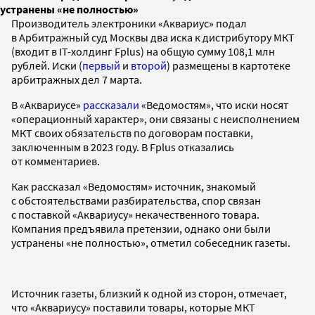
устранены «не полностью»
Производитель электроники «Аквариус» подал
в Арбитражный суд Москвы два иска к дистрибутору МКТ
(входит в IT-холдинг Fplus) на общую сумму 108,1 млн
рублей. Иски (
первый
и
второй
) размещены в картотеке
арбитражных дел 7 марта.
В «Аквариусе»
рассказали
«Ведомостям», что иски носят
«операционный характер», они связаны с неисполнением
МКТ своих обязательств по договорам поставки,
заключенным в 2023 году. В Fplus отказались
от комментариев.
Как рассказал «Ведомостям» источник, знакомый
с обстоятельствами разбирательства, спор связан
с поставкой «Аквариусу» некачественного товара.
Компания предъявила претензии, однако они были
устранены «не полностью», отметил собеседник газеты.
Источник газеты, близкий к одной из сторон, отмечает,
что «Аквариусу» поставили товары, которые МКТ