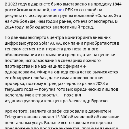
В 2023 году в даркнете было выставлено на продажу 1844
российских компаний,
пишет
РБК со ссылкой на
результаты исследования группы компаний «Солар». Это
на 42% больше, чем годом ранее, отмечают эксперты. В
2024 году наблюдается аналогичный тренд.
По данным экспертов центра мониторинга внешних
цифровых угроз Solar AURA, компании приобретаются в
теневом сегменте интернета для незаконного
обналичивания и отмывания средств, атак на цепочки
поставок, использования в сценариях ложного
партнерства и в махинациях с фирмами-
однодневками. «Фирма-однодневка легко вычисляется —
ее обнаружит любая, даже самая поверхностная
проверка, поэтому в трендах черного рынка 2023 и
текущего года — покупка готовых юридических лиц под
нелегальную активность», — пояснил
изданию руководитель центра Александр Вураско.
Кроме того, аналитики зафиксировали в даркнете и
Telegram-каналах около 13 300 объявлений об оказании
нелегальных услуг. Больше всего хакерам интересны
предложения по продаже аккаунтов, пробиву данных и