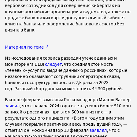
вербовке сотрудников для совершения кибератак на
крупные российские организации и ведомства, а также по
продаже банковских карт и доступов в личный кабинет
клиента банка или оформление банковских счетов без
визита в банк.
Материал по теме
Из исследования сервиса разведки утечек данных и
мониторинга DLBI
следует
, что средняя стоимость
«теневых» услуг по выдаче данных о россиянах, которые
незаконно оказывают сотрудники операторов связи,
банков и госструктур, выросла в 2,5 раза за 2023
год. Разовый сбор данных может стоить 44 300 рублей.
В конце февраля замглавы Роскомнадзора Милош Вагнер
заявил
, что с начала 2024 года в сеть утекло более 510 млн
записей о россиянах, при этом 500 млн из них — в
результате одного инцидента. «В этом году одним этим
случаем покрыли практически весь предыдущий год», —
отметил он. Роскомнадзор 13 февраля
заявлял
, что с
начала 2024-го зафиксировал 19 фактов утечек