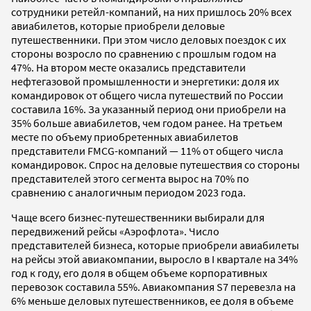
сотрудники ретейл-компаний, на них пришлось 20% всех
авиабилетов, которые приобрели деловые
путешественники. При этом число деловых поездок с их
стороны возросло по сравнению с прошлым годом на
47%. На втором месте оказались представители
нефтегазовой промышленности и энергетики: доля их
командировок от общего числа путешествий по России
составила 16%. За указанный период они приобрели на
35% больше авиабилетов, чем годом ранее. На третьем
месте по объему приобретенных авиабилетов
представители FMCG-компаний — 11% от общего числа
командировок. Спрос на деловые путешествия со стороны
представителей этого сегмента вырос на 70% по
сравнению с аналогичным периодом 2023 года.
Чаще всего бизнес-путешественники выбирали для
передвижений рейсы «Аэрофлота». Число
представителей бизнеса, которые приобрели авиабилеты
на рейсы этой авиакомпании, выросло в I квартале на 34%
год к году, его доля в общем объеме корпоративных
перевозок составила 55%. Авиакомпания S7 перевезла на
6% меньше деловых путешественников, ее доля в объеме