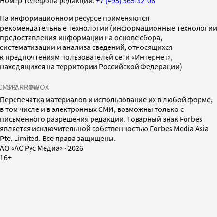
Номер телефона редакции:
+7 (495) 565-32-06
На информационном ресурсе применяются
рекомендательные технологии (информационные технологии
предоставления информации на основе сбора,
систематизации и анализа сведений, относящихся
к предпочтениям пользователей сети «Интернет»,
находящихся на территории Российской Федерации)
СМИ2
SPARROW
INFOX
Перепечатка материалов и использование их в любой форме,
в том числе и в электронных СМИ, возможны только с
письменного разрешения редакции. Товарный знак Forbes
является исключительной собственностью Forbes Media Asia
Pte. Limited. Все права защищены.
AO «АС Рус Медиа»
·
2026
16+