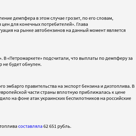
ение демпфера в этом случае грозит, по его словам,
цен для конечных потребителей». Глава
туация на рынке автобензинов на данный момент является
. В «Петромаркете» подсчитали, что выплаты по демпферу за
р не будет обнулен.
го эмбарго правительства на экспорт бензина и дизтоплива. В
в европейской части страны вплотную приближалась к цене
ходило на фоне атак украинских беспилотников на российские
зтоплива
составляла
62 651 рубль.