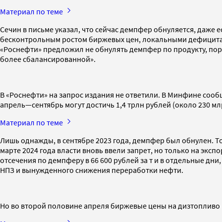
Материал по теме
Сечин в письме указал, что сейчас демпфер обнуляется, даже е
бесконтрольным ростом биржевых цен, локальными дефицитам
«Роснефти» предложил не обнулять демпфер по продукту, пор
более сбалансированной».
В «Роснефти» на запрос издания не ответили. В Минфине сооб
апрель—сентябрь могут достичь 1,4 трлн рублей (около 230 мл
Материал по теме
Лишь однажды, в сентябре 2023 года, демпфер был обнулен. Т
марте 2024 года власти вновь ввели запрет, но только на экс
отсечения по демпферу в 66 600 рублей за т и в отдельные дн
НПЗ и вынужденного снижения переработки нефти.
Но во второй половине апреля биржевые цены на дизтопливо 