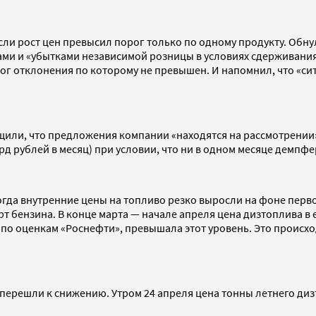
сли рост цен превысил порог только по одному продукту. Обнул
и и «убытками независимой розницы в условиях сдерживания 
ог отклонения по которому не превышен. И напомнил, что «си
щили, что предложения компании «находятся на рассмотрении»
рд рублей в месяц) при условии, что ни в одном месяце демпфе
огда внутренние цены на топливо резко выросли на фоне перво
порт бензина. В конце марта — начале апреля цена дизтоплива 
и, по оценкам «Роснефти», превышала этот уровень. Это проис
перешли к снижению. Утром 24 апреля цена тонны летнего ди