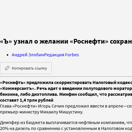
«Ъ» узнал о желании «Роснефти» сохра
Андрей Злобин
Редакция Forbes
Копировать ссылку
«Роснефть» предложила скорректировать Налоговый кодекс,
«Коммерсантъ». Речь идет о введении полугодового морато
бензина, либо дизтоплива. Минфин сообщил, что рассматрив
составят 1,4 трлн рублей
Глава «Роснефти» Игорь Сечин предложил ввести в апреле—с
премьер-министру Михаилу Мишустину.
Демпфер из бюджета выплачивается нефтяным компаниям, чтоб
20% на дизель по сравнению с установленным в Налоговом кодек