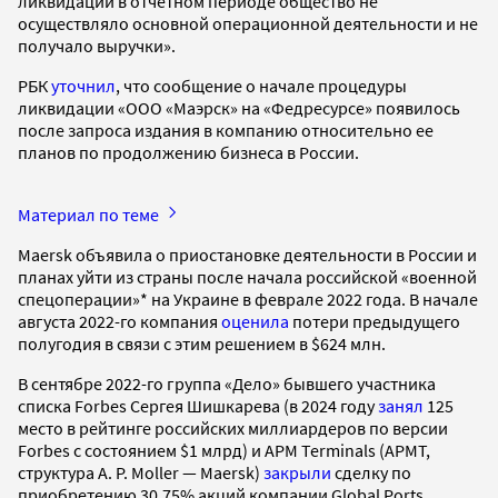
ликвидации в отчетном периоде общество не
осуществляло основной операционной деятельности и не
получало выручки».
РБК
уточнил
, что сообщение о начале процедуры
ликвидации «ООО «Маэрск» на «Федресурсе» появилось
после запроса издания в компанию относительно ее
планов по продолжению бизнеса в России.
Материал по теме
Maersk объявила о приостановке деятельности в России и
планах уйти из страны после начала российской «военной
спецоперации»* на Украине в феврале 2022 года. В начале
августа 2022-го компания
оценила
потери предыдущего
полугодия в связи с этим решением в $624 млн.
В сентябре 2022-го группа «Дело» бывшего участника
списка Forbes Сергея Шишкарева (в 2024 году
занял
125
место в рейтинге российских миллиардеров по версии
Forbes с состоянием $1 млрд) и APM Terminals (APMT,
структура A. P. Moller — Maersk)
закрыли
сделку по
приобретению 30,75% акций компании Global Ports