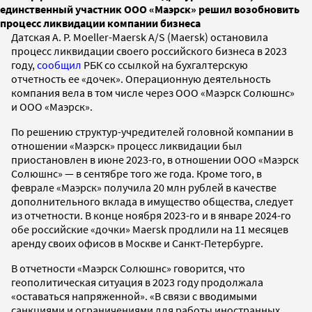
единственный участник ООО «Маэрск» решил возобновить
процесс ликвидации компании бизнеса
Датская A. P. Moeller-Maersk A/S (Maersk) остановила
процесс ликвидации своего российского бизнеса в 2023
году,
сообщил
РБК со ссылкой на бухгалтерскую
отчетность ее «дочек». Операционную деятельность
компания вела в том числе через ООО «Маэрск Солюшнс»
и ООО «Маэрск».
По решению структур-учредителей головной компании в
отношении «Маэрск» процесс ликвидации был
приостановлен в июне 2023-го, в отношении ООО «Маэрск
Солюшнс» — в сентябре того же года. Кроме того, в
феврале «Маэрск» получила 20 млн рублей в качестве
дополнительного вклада в имущество общества, следует
из отчетности. В конце ноября 2023-го и в январе 2024-го
обе российские «дочки» Maersk продлили на 11 месяцев
аренду своих офисов в Москве и Санкт-Петербурге.
В отчетности «Маэрск Солюшнс» говорится, что
геополитическая ситуация в 2023 году продолжала
«оставаться напряженной». «В связи с вводимыми
санкциями и ограничениями для работы иностранных