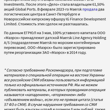
Investments. После этого «Дело» стала владельцем 61,50%
акций Global Ports. В феврале 2023-го Maersk
продала
два
логистических центра в Санкт-Петербурге и
Новороссийске кипрскому офшору IG Finance Development
Limited. Стоимость этих сделок не разглашалась.
По данным ЕГРЮЛ на 3 мая, 100% уставного капитала ООО
«Маэрск» принадлежит датской Maersk Line Agency Holding
A/S (подразделение Maersk по морским контейнерным
перевозкам). ООО «Маэрск» было зарегистрировано
путем реорганизации ЗАО «Маэрск» в 2014 году.
* Согласно требованию Роскомнадзора, при подготовке
материалов о специальной операции на востоке Украины
все российские СМИ обязаны пользоваться информацией
только из официальных источников РФ. Мы не можем
публиковать материалы, в которых проводимая операция
называется «нападением», «вторжением» либо
«объявлением войны», если это не прямая цитата (статья
57 ФЗ о СМИ). В случае нарушения требования со СМИ
может быть взыскан штраф в размере 5 млн рублей, также