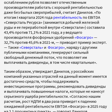
ослаблением рубля позволяет отечественным
производителям работать с хорошей рентабельностью
даже без былых сверхприбылей, считает Данилов. «По
итогам I квартала 2024 года
рентабельность
по EBITDA
«Северсталь Ресурса» (занимается добычей железной
руды и ее переработкой внутри «Северстали») составила
43,4% против 71,1% в 2021 году, а у ведущего
производителя фосфорных удобрений
«Фосагро»
—
32,7% против 45,6% в 2021-м, — приводит пример эксперт.
— Также
«Северсталь»
и
Фосагро»
, наряду с другими
публичными компаниями, генерируют сильный
свободный денежный поток, что позволяет им
выплачивать дивиденды, в том числе квартальные».
Таким образом, утверждает Данилов, у российских
компаний указанных отраслей на данный момент имеется
достаточно средств, чтобы поддерживать
инвестиционные программы, рекомендовать дивиденды
и выплачивать повышенные налоги, которые не нанесут
серьезного ущерба рентабельности. «Согласно нашим
расчетам, рост НДПИ в два раза приведет к падению
ожидаемой рентабельности EBITDA «Фосагро» в 2025 году
на 2,1 процентных пункта», — говорит Данилов.