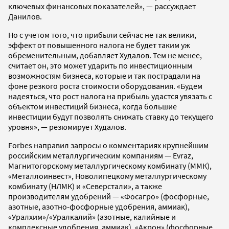
ключевых финансовых показателей», — рассуждает
Данилов.
Но с учетом того, что прибыли сейчас не так велики,
эффект от повышенного налога не будет таким уж
обременительным, добавляет Худалов. Тем не менее,
считает он, это может ударить по инвестиционным
возможностям бизнеса, которые и так пострадали на
фоне резкого роста стоимости оборудования. «Будем
надеяться, что рост налога на прибыль удастся увязать с
объектом инвестиций бизнеса, когда большие
инвестиции будут позволять снижать ставку до текущего
уровня», — резюмирует Худалов.
Forbes направил запросы о комментариях крупнейшим
российским металлургическим компаниям — Evraz,
Магнитогорскому металлургическому комбинату (ММК),
«Металлоинвест», Новолипецкому металлургическому
комбинату (НЛМК) и «Северстали», а также
производителям удобрений — «Фосагро» (фосфорные,
азотные, азотно-фосфорные удобрения, аммиак),
«Уралхим»/«Уралкалий» (азотные, калийные и
комплексные удобрения, аммиак), «Акрон» (фосфорные,