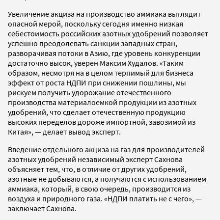
Увеличение акциза на производство аммиака выглядит
опасной мерой, поскольку сегодня именно низкая
себестоимость российских азотных удобрений позволяет
успешно преодолевать санкции западных стран,
разворачивая потоки в Азию, где уровень конкуренции
достаточно высок, уверен Максим Худалов. «Таким
образом, несмотря на в целом терпимый для бизнеса
эффект от роста НДПИ при снижении пошлины, мы
рискуем получить удорожание отечественного
производства материалоемкой продукции из азотных
удобрений, что сделает отечественную продукцию
высоких переделов дороже импортной, завозимой из
Китая», — делает вывод эксперт.
Введение отдельного акциза на газ для производителей
азотных удобрений независимый эксперт Сахнова
объясняет тем, что, в отличие от других удобрений,
азотные не добываются, а получаются с использованием
аммиака, который, в свою очередь, производится из
воздуха и природного газа. «НДПИ платить не с чего», —
заключает Сахнова.