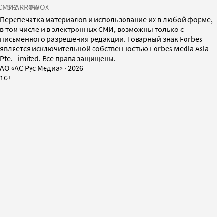
СМИ2
SPARROW
INFOX
Перепечатка материалов и использование их в любой форме,
в том числе и в электронных СМИ, возможны только с
письменного разрешения редакции. Товарный знак Forbes
является исключительной собственностью Forbes Media Asia
Pte. Limited. Все права защищены.
AO «АС Рус Медиа»
·
2026
16+