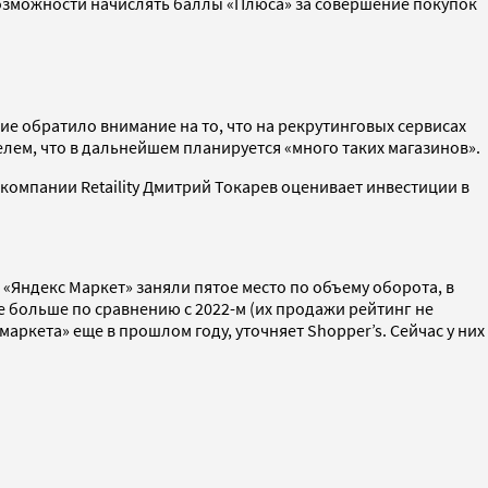
 возможности начислять баллы «Плюса» за совершение покупок
ие обратило внимание на то, что на рекрутинговых сервисах
елем, что в дальнейшем планируется «много таких магазинов».
мпании Retaility Дмитрий Токарев оценивает инвестиции в
 и «Яндекс Маркет» заняли пятое место по объему оборота, в
вое больше по сравнению с 2022-м (их продажи рейтинг не
аркета» еще в прошлом году, уточняет Shopper’s. Сейчас у них