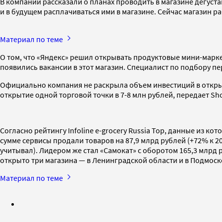
В компании рассказали о планах проводить в магазине дегуст
и в будущем расплачиваться ими в магазине. Сейчас магазин ра
Материал по теме
О том, что «Яндекс» решил открывать продуктовые мини-марке
появились вакансии в этот магазин. Специалист по подбору п
Официально компания не раскрыла объем инвестиций в открыт
открытие одной торговой точки в 7-8 млн рублей, передает Sho
Согласно рейтингу Infoline e-grocery Russia Top, данные из ко
сумме сервисы продали товаров на 87,9 млрд рублей (+72% к 202
учитывал). Лидером же стал «Самокат» с оборотом 165,3 млрд 
открыто три магазина — в Ленинградской области и в Подмоск
Материал по теме