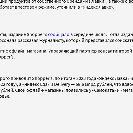
ации продуктов от собственного бренда «Из Лавки», а также о
ботает в тестовом режиме, уточнили в «Яндекс Лавке».
ты, издание Shopper’s
сообщало
в середине июля. Тогда издан
ерсонала рассказал журналисту, который представился соискат
ие офлайн-магазина. Управляющий партнер консалтинговой ко
pper’s.
торого приводит Shopper’s, по итогам 2023 года «Яндекс Лавка»
2 году), а «Яндекс Еда» и Delivery — 58,6 млрд рублей, что вд
рублей. Свои офлайн-магазины появились у «Самоката» и «Мегам
овье.