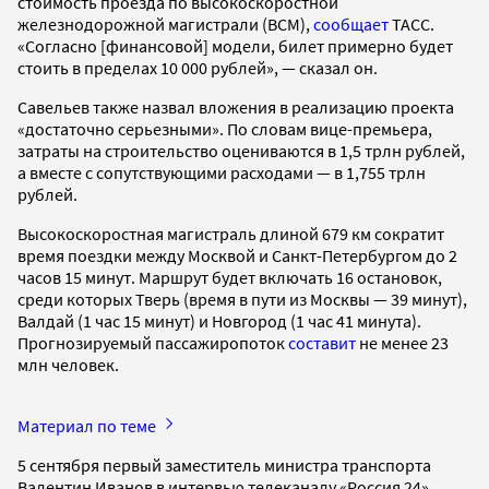
стоимость проезда по высокоскоростной
железнодорожной магистрали (ВСМ),
сообщает
ТАСС.
«Согласно [финансовой] модели, билет примерно будет
стоить в пределах 10 000 рублей», — сказал он.
Савельев также назвал вложения в реализацию проекта
«достаточно серьезными». По словам вице-премьера,
затраты на строительство оцениваются в 1,5 трлн рублей,
а вместе с сопутствующими расходами — в 1,755 трлн
рублей.
Высокоскоростная магистраль длиной 679 км сократит
время поездки между Москвой и Санкт-Петербургом до 2
часов 15 минут. Маршрут будет включать 16 остановок,
среди которых Тверь (время в пути из Москвы — 39 минут),
Валдай (1 час 15 минут) и Новгород (1 час 41 минута).
Прогнозируемый пассажиропоток
составит
не менее 23
млн человек.
Материал по теме
5 сентября первый заместитель министра транспорта
Валентин Иванов в интервью телеканалу «Россия 24»