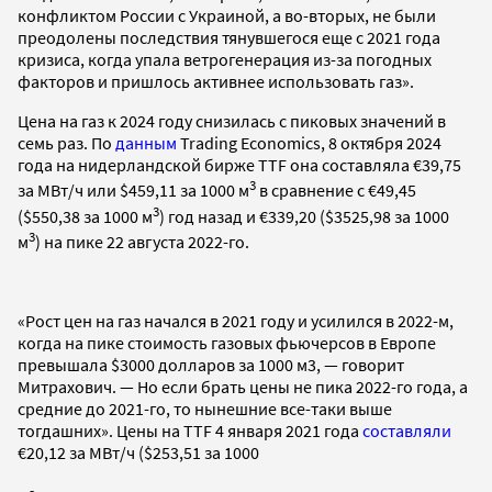
конфликтом России с Украиной, а во-вторых, не были
преодолены последствия тянувшегося еще с 2021 года
кризиса, когда упала ветрогенерация из-за погодных
факторов и пришлось активнее использовать газ».
Цена на газ к 2024 году снизилась с пиковых значений в
семь раз. По
данным
Trading Economics, 8 октября 2024
года на нидерландской бирже TTF она составляла €39,75
3
за МВт/ч или $459,11 за 1000 м
в сравнение с €49,45
3
($550,38 за 1000 м
) год назад и €339,20 ($3525,98 за 1000
3
м
) на пике 22 августа 2022-го.
«Рост цен на газ начался в 2021 году и усилился в 2022-м,
когда на пике стоимость газовых фьючерсов в Европе
превышала $3000 долларов за 1000 м3, — говорит
Митрахович. — Но если брать цены не пика 2022-го года, а
средние до 2021-го, то нынешние все-таки выше
тогдашних». Цены на TTF 4 января 2021 года
составляли
€20,12 за МВт/ч ($253,51 за 1000