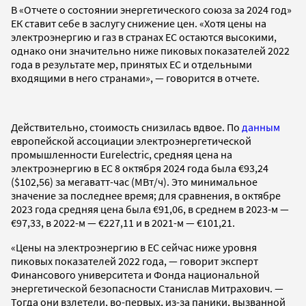
В «Отчете о состоянии энергетического союза за 2024 год»
ЕК ставит себе в заслугу снижение цен. «Хотя цены на
электроэнергию и газ в странах ЕС остаются высокими,
однако они значительно ниже пиковых показателей 2022
года в результате мер, принятых ЕС и отдельными
входящими в него странами», — говорится в отчете.
Действительно, стоимость снизилась вдвое. По
данным
европейской ассоциации электроэнергетической
промышленности Eurelectric, средняя цена на
электроэнергию в ЕС 8 октября 2024 года была €93,24
($102,56) за мегаватт-час (МВт/ч). Это минимальное
значение за последнее время; для сравнения, в октябре
2023 года средняя цена была €91,06, в среднем в 2023-м —
€97,33, в 2022-м — €227,11 и в 2021-м — €101,21.
«Цены на электроэнергию в ЕС сейчас ниже уровня
пиковых показателей 2022 года, — говорит эксперт
Финансового университета и Фонда национальной
энергетической безопасности Станислав Митрахович. —
Тогда они взлетели, во-первых, из-за паники, вызванной