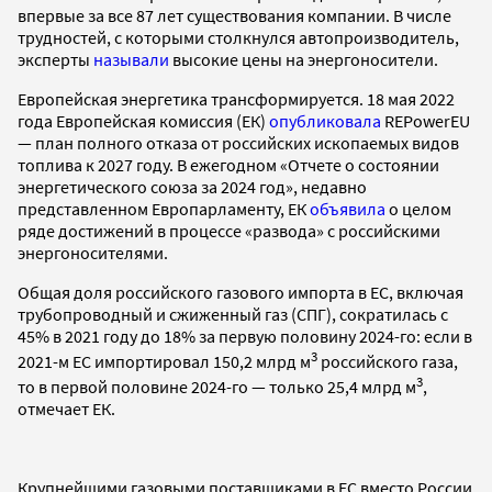
впервые за все 87 лет существования компании. В числе
трудностей, с которыми столкнулся автопроизводитель,
эксперты
называли
высокие цены на энергоносители.
Европейская энергетика трансформируется. 18 мая 2022
года Европейская комиссия (ЕК)
опубликовала
REPowerEU
— план полного отказа от российских ископаемых видов
топлива к 2027 году. В ежегодном «Отчете о состоянии
энергетического союза за 2024 год», недавно
представленном Европарламенту, ЕК
объявила
о целом
ряде достижений в процессе «развода» с российскими
энергоносителями.
Общая доля российского газового импорта в ЕС, включая
трубопроводный и сжиженный газ (СПГ), сократилась с
45% в 2021 году до 18% за первую половину 2024-го: если в
3
2021-м ЕС импортировал 150,2 млрд м
российского газа,
3
то в первой половине 2024-го — только 25,4 млрд м
,
отмечает ЕК.
Крупнейшими газовыми поставщиками в ЕС вместо России