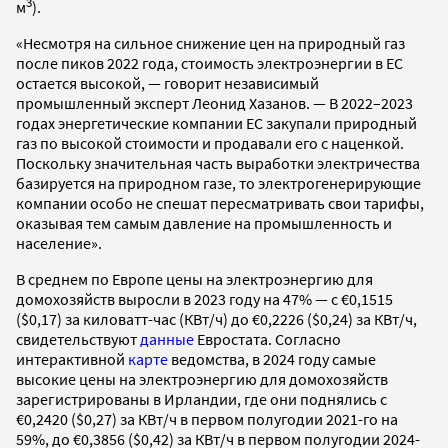
3
м
).
«Несмотря на сильное снижение цен на природный газ
после пиков 2022 года, стоимость электроэнергии в ЕС
остается высокой, — говорит независимый
промышленный эксперт Леонид Хазанов. — В 2022–2023
годах энергетические компании ЕС закупали природный
газ по высокой стоимости и продавали его с наценкой.
Поскольку значительная часть выработки электричества
базируется на природном газе, то электрогенерирующие
компании особо не спешат пересматривать свои тарифы,
оказывая тем самым давление на промышленность и
население».
В среднем по Европе цены на электроэнергию для
домохозяйств выросли в 2023 году на 47% — с €0,1515
($0,17) за киловатт-час (КВт/ч) до €0,2226 ($0,24) за КВт/ч,
свидетельствуют
данные
Евростата. Согласно
интерактивной
карте
ведомства, в 2024 году самые
высокие цены на электроэнергию для домохозяйств
зарегистрированы в Ирландии, где они поднялись с
€0,2420 ($0,27) за КВт/ч в первом полугодии 2021-го на
59%, до €0,3856 ($0,42) за КВт/ч в первом полугодии 2024-