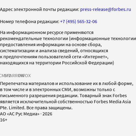
Адрес электронной почты редакции:
press-release@forbes.ru
Номер телефона редакции:
+7 (495) 565-32-06
На информационном ресурсе применяются
рекомендательные технологии (информационные технологии
предоставления информации на основе сбора,
систематизации и анализа сведений, относящихся
к предпочтениям пользователей сети «Интернет»,
находящихся на территории Российской Федерации)
СМИ2
SPARROW
INFOX
Перепечатка материалов и использование их в любой форме,
в том числе и в электронных СМИ, возможны только с
письменного разрешения редакции. Товарный знак Forbes
является исключительной собственностью Forbes Media Asia
Pte. Limited. Все права защищены.
AO «АС Рус Медиа»
·
2026
16+