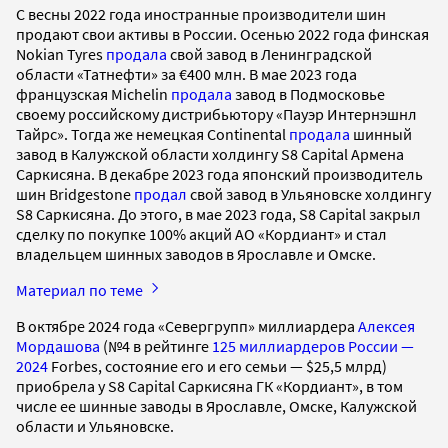
С весны 2022 года иностранные производители шин
продают свои активы в России. Осенью 2022 года финская
Nokian Tyres
продала
свой завод в Ленинградской
области «Татнефти» за €400 млн. В мае 2023 года
французская Michelin
продала
завод в Подмосковье
своему российскому дистрибьютору «Пауэр Интернэшнл
Тайрс». Тогда же немецкая Continental
продала
шинный
завод в Калужской области холдингу S8 Capital Армена
Саркисяна. В декабре 2023 года японский производитель
шин Bridgestone
продал
свой завод в Ульяновске холдингу
S8 Саркисяна. До этого, в мае 2023 года, S8 Capital закрыл
сделку по покупке 100% акций АО «Кордиант» и стал
владельцем шинных заводов в Ярославле и Омске.
Материал по теме
В октябре 2024 года «Севергрупп» миллиардера
Алексея
Мордашова
(№4 в рейтинге
125 миллиардеров России —
2024
Forbes, состояние его и его семьи — $25,5 млрд)
приобрела у S8 Capital Саркисяна ГК «Кордиант», в том
числе ее шинные заводы в Ярославле, Омске, Калужской
области и Ульяновске.