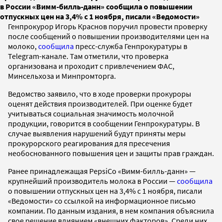
в России «Вимм-билль-данн» сообщила о повышении
отпускных цен на 3,4% с 1 ноября, писали «Ведомости»
Генпрокурор Игорь Краснов поручил провести проверку
после сообщений о повышении производителями цен на
молоко,
сообщила
пресс-служба Генпрокуратуры в
Telegram-канале. Там отметили, что проверка
организована и проходит с привлечением ФАС,
Минсельхоза и Минпромторга.
Ведомство заявило, что в ходе проверки прокуроры
оценят действия производителей. При оценке будет
учитываться социальная значимость молочной
продукции, говорится в сообщении Генпрокуратуры. В
случае выявления нарушений будут приняты меры
прокурорского реагирования для пресечения
необоснованного повышения цен и защиты прав граждан.
Ранее принадлежащая PepsiCo «Вимм-билль-данн» —
крупнейший производитель молока в России —
сообщила
о повышении отпускных цен на 3,4% с 1 ноября, писали
«Ведомости» со ссылкой на информационное письмо
компании. По данным издания, в нем компания объяснила
свое решение влиянием «внешних факторов». Среди них