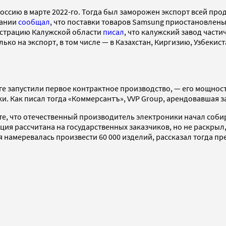
оссию в марте 2022-го. Тогда был заморожен экспорт всей п
пании
сообщал
, что поставки товаров Samsung приостановлен
нистрацию Калужской области
писал
, что калужский завод част
ько на экспорт, в том числе — в Казахстан, Киргизию, Узбекист
уге запустили первое контрактное производство, — его мощнос
. Как писал тогда «Коммерсантъ», VVP Group, арендовавшая зав
те, что отечественный производитель электроники начал соб
ция рассчитана на государственных заказчиков, но не раскрыл
я намеревалась произвести 60 000 изделий, рассказал тогда п