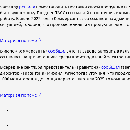
Samsung
решила
приостановить поставки своей продукции в Р
бытовую технику. Позднее ТАСС со ссылкой на источник в ком
работу. В июле 2022 года «Коммерсантъ» со ссылкой на адми
ситуацией, говорил, что произведенная там продукция идет тол
Материал по теме
В июле «Коммерсантъ»
сообщил
, что на заводе Samsung в Кал
ссылалась на три источника среди производителей электроники
В середине сентября представитель «Гравитона»
сообщил
газе
директор «Гравитона» Михаил Купче тогда уточнил, что продук
1000 мониторов, а до конца первого квартала 2025-го компани
Материал по теме