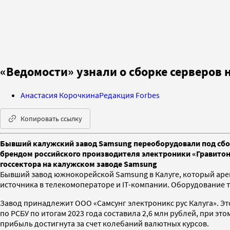
«Ведомости» узнали о сборке серверов
Анастасия Корочкина
Редакция Forbes
Копировать ссылку
Бывший калужский завод Samsung переоборудовали под сбор
брендом российского производителя электроники «Гравитон»
госсектора на калужском заводе Samsung
Бывший завод южнокорейской Samsung в Калуге, который аре
источника в телекомоператоре и IT-компании. Оборудование 
Завод принадлежит ООО «Самсунг электроникс рус Калуга». Это
по РСБУ по итогам 2023 года составила 2,6 млн рублей, при эт
прибыль достигнута за счет колебаний валютных курсов.