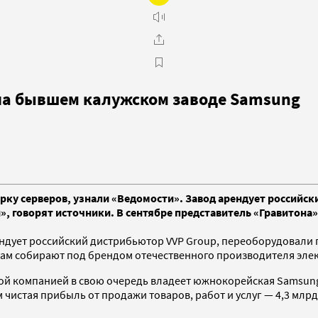
 на бывшем калужском заводе Samsung
ку серверов, узнали «Ведомости». Завод арендует российск
, говорят источники. В сентябре представитель «Гравитона
ндует российский дистрибьютор VVP Group, переоборудовали 
там собирают под брендом отечественного производителя элек
й компанией в свою очередь владеет южнокорейская Samsung El
ом чистая прибыль от продажи товаров, работ и услуг — 4,3 млр