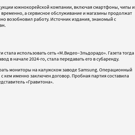
родукции южнокорейской компании, включая смартфоны, чипы и
ы временно, а сервисное обслуживание и магазины продолжат
ично возобновил работу. Источник издания, знакомый с
ан.
ти стала использовать сеть «М.Видео–Эльдорадо». Газета тогда
од в начале 2024-го, стала передавать его в субаренду.
ирать мониторы на калужском заводе Samsung. Операционный
, с кем именно заключен договор. Пробная партия составила
редставитель «Гравитона».