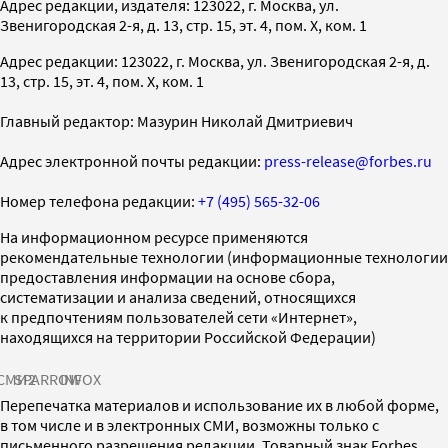
Адрес редакции, издателя: 123022, г. Москва, ул.
Звенигородская 2-я, д. 13, стр. 15, эт. 4, пом. X, ком. 1
Адрес редакции: 123022, г. Москва, ул. Звенигородская 2-я, д.
13, стр. 15, эт. 4, пом. X, ком. 1
Главный редактор: Мазурин Николай Дмитриевич
Адрес электронной почты редакции:
press-release@forbes.ru
Номер телефона редакции:
+7 (495) 565-32-06
На информационном ресурсе применяются
рекомендательные технологии (информационные технологии
предоставления информации на основе сбора,
систематизации и анализа сведений, относящихся
к предпочтениям пользователей сети «Интернет»,
находящихся на территории Российской Федерации)
СМИ2
SPARROW
INFOX
Перепечатка материалов и использование их в любой форме,
в том числе и в электронных СМИ, возможны только с
письменного разрешения редакции. Товарный знак Forbes