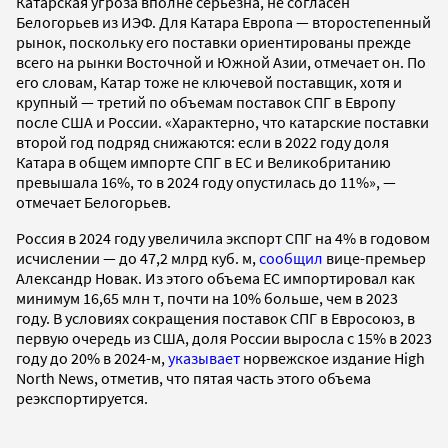
Катарская угроза вполне серьезна, не согласен
Белогорьев из ИЭФ. Для Катара Европа — второстепенный
рынок, поскольку его поставки ориентированы прежде
всего на рынки Восточной и Южной Азии, отмечает он. По
его словам, Катар тоже не ключевой поставщик, хотя и
крупный — третий по объемам поставок СПГ в Европу
после США и России. «Характерно, что катарские поставки
второй год подряд снижаются: если в 2022 году доля
Катара в общем импорте СПГ в ЕС и Великобританию
превышала 16%, то в 2024 году опустилась до 11%», —
отмечает Белогорьев.
Россия в 2024 году увеличила экспорт СПГ на 4% в годовом
исчислении — до 47,2 млрд куб. м,
сообщил
вице-премьер
Александр Новак. Из этого объема ЕС импортировал как
минимум 16,65 млн т, почти на 10% больше, чем в 2023
году. В условиях сокращения поставок СПГ в Евросоюз, в
первую очередь из США, доля России выросла с 15% в 2023
году до 20% в 2024-м,
указывает
норвежское издание High
North News, отметив, что пятая часть этого объема
реэкспортируется.