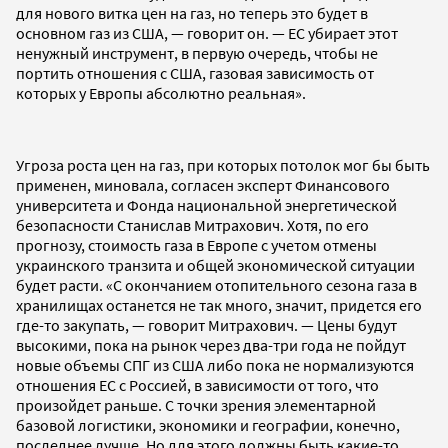
для нового витка цен на газ, но теперь это будет в
основном газ из США, — говорит он. — ЕС убирает этот
ненужный инструмент, в первую очередь, чтобы не
портить отношения с США, газовая зависимость от
которых у Европы абсолютно реальная».
Угроза роста цен на газ, при которых потолок мог бы быть
применен, миновала, согласен эксперт Финансового
университета и Фонда национальной энергетической
безопасности Станислав Митрахович. Хотя, по его
прогнозу, стоимость газа в Европе с учетом отмены
украинского транзита и общей экономической ситуации
будет расти. «С окончанием отопительного сезона газа в
хранилищах останется не так много, значит, придется его
где-то закупать, — говорит Митрахович. — Цены будут
высокими, пока на рынок через два-три года не пойдут
новые объемы СПГ из США либо пока не нормализуются
отношения ЕС с Россией, в зависимости от того, что
произойдет раньше. С точки зрения элементарной
базовой логистики, экономики и географии, конечно,
последнее лучше. Но для этого должны быть какие-то