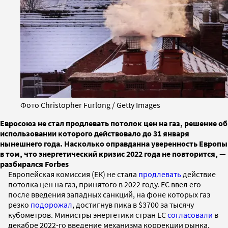
Фото Christopher Furlong / Getty Images
Евросоюз не стал продлевать потолок цен на газ, решение об
использовании которого действовало до 31 января
нынешнего года. Насколько оправданна уверенность Европы
в том, что энергетический кризис 2022 года не повторится, —
разбирался Forbes
Европейская комиссия (ЕК) не стала
продлевать
действие
потолка цен на газ, принятого в 2022 году. ЕС ввел его
после введения западных санкций, на фоне которых газ
резко
подорожал
, достигнув пика в $3700 за тысячу
кубометров. Министры энергетики стран ЕС
согласовали
в
декабре 2022-го введение механизма коррекции рынка,