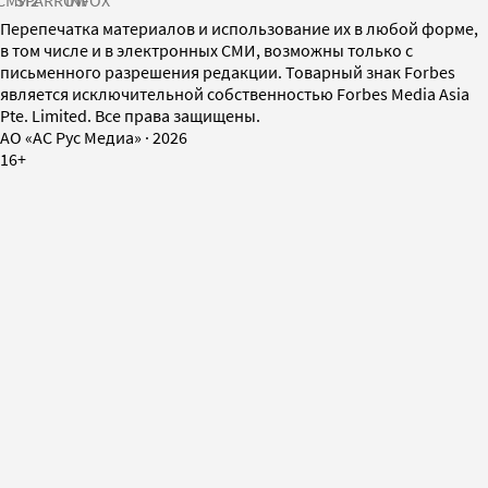
СМИ2
SPARROW
INFOX
Перепечатка материалов и использование их в любой форме,
в том числе и в электронных СМИ, возможны только с
письменного разрешения редакции. Товарный знак Forbes
является исключительной собственностью Forbes Media Asia
Pte. Limited. Все права защищены.
AO «АС Рус Медиа»
·
2026
16+