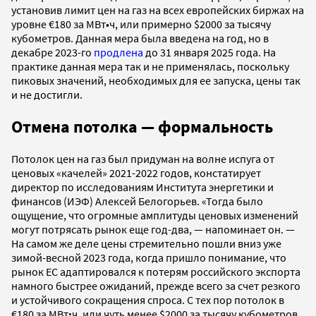
установив лимит цен на газ на всех европейских биржах на
уровне €180 за МВт•ч, или примерно $2000 за тысячу
кубометров. Данная мера была введена на год, но в
декабре 2023-го
продлена
до 31 января 2025 года. На
практике данная мера так и не применялась, поскольку
пиковых значений, необходимых для ее запуска, цены так
и не достигли.
Отмена потолка — формальность
Потолок цен на газ был придуман на волне испуга от
ценовых «качелей» 2021-2022 годов, констатирует
директор по исследованиям Института энергетики и
финансов (ИЭФ) Алексей Белогорьев. «Тогда было
ощущение, что огромные амплитуды ценовых изменений
могут потрясать рынок еще год-два, — напоминает он. —
На самом же деле цены стремительно пошли вниз уже
зимой-весной 2023 года, когда пришло понимание, что
рынок ЕС адаптировался к потерям российского экспорта
намного быстрее ожиданий, прежде всего за счет резкого
и устойчивого сокращения спроса. С тех пор потолок в
€180 за МВт
·
ч, или чуть менее $2000 за тысячу кубометров