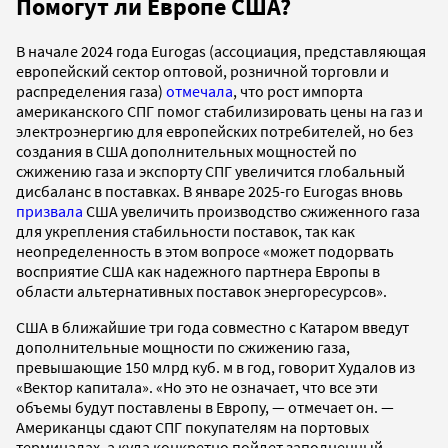
Помогут ли Европе США?
В начале 2024 года Eurogas (ассоциация, представляющая
европейский сектор оптовой, розничной торговли и
распределения газа)
отмечала
, что рост импорта
американского СПГ помог стабилизировать цены на газ и
электроэнергию для европейских потребителей, но без
создания в США дополнительных мощностей по
сжижению газа и экспорту СПГ увеличится глобальный
дисбаланс в поставках. В январе 2025-го Eurogas вновь
призвала
США увеличить производство сжиженного газа
для укрепления стабильности поставок, так как
неопределенность в этом вопросе «может подорвать
восприятие США как надежного партнера Европы в
области альтернативных поставок энергоресурсов».
США в ближайшие три года совместно с Катаром введут
дополнительные мощности по сжижению газа,
превышающие 150 млрд куб. м в год, говорит Худалов из
«Вектор капитала». «Но это не означает, что все эти
объемы будут поставлены в Европу, — отмечает он. —
Американцы сдают СПГ покупателям на портовых
терминалах, а куда конкретно пойдет заполненный