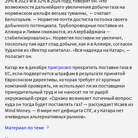
29% в 2023-м и 32% в 2024 году, говорит он. «Но
возможности дальнейшего увеличения добычи газа на
норвежском шельфе весьма туманны, — cчитает
Белогорьев. — Норвегия почти достигла потолка своего
добычного потенциала. Трубопроводные поставки из
Алжира и Ливии снижаются, из Азербайджана —
стабилизировались». Норвегия поставки не увеличит,
поскольку там идет спад добычи, как и в Алжире, согласен
Худалов из «Вектор капитала». «Вся надежда на Катар», —
полагает он.
Катар же в декабре
пригрозил
прекратить поставки газа в
ЕС, если подвергнется штрафам в результате принятой
Евросоюзом директивы, которая требует от крупных
компаний проверять, не используют ли их поставщики
принудительный труд и не наносят ли те ущерб
окружающей среде. «Однако возникает логичный вопрос:
куда он тогда будет поставлять газ? — рассуждает Исаев из
Mind Money. — В мире нет дефицита СПГ, а у Катара нет
очевидных альтернативных рынков».
Материал по теме