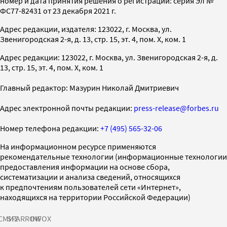
номер и дата принятия решения о регистрации: серия Эл №
ФС77-82431 от 23 декабря 2021 г.
Адрес редакции, издателя: 123022, г. Москва, ул.
Звенигородская 2-я, д. 13, стр. 15, эт. 4, пом. X, ком. 1
Адрес редакции: 123022, г. Москва, ул. Звенигородская 2-я, д.
13, стр. 15, эт. 4, пом. X, ком. 1
Главный редактор: Мазурин Николай Дмитриевич
Адрес электронной почты редакции:
press-release@forbes.ru
Номер телефона редакции:
+7 (495) 565-32-06
На информационном ресурсе применяются
рекомендательные технологии (информационные технологии
предоставления информации на основе сбора,
систематизации и анализа сведений, относящихся
к предпочтениям пользователей сети «Интернет»,
находящихся на территории Российской Федерации)
СМИ2
SPARROW
INFOX