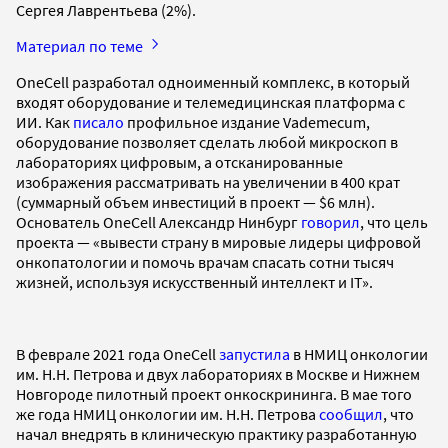
Сергея Лаврентьева (2%).
Материал по теме
OneCell разработал одноименный комплекс, в который
входят оборудование и телемедицинская платформа с
ИИ. Как
писало
профильное издание Vademecum,
оборудование позволяет сделать любой микроскоп в
лабораториях цифровым, а отсканированные
изображения рассматривать на увеличении в 400 крат
(суммарный объем инвестиций в проект — $6 млн).
Основатель OneCell Александр Нинбург
говорил
, что цель
проекта — «вывести страну в мировые лидеры цифровой
онкопатологии и помочь врачам спасать сотни тысяч
жизней, используя искусственный интеллект и IT».
В феврале 2021 года OneCell
запустила
в НМИЦ онкологии
им. Н.Н. Петрова и двух лабораториях в Москве и Нижнем
Новгороде пилотный проект онкоскрининга. В мае того
же года НМИЦ онкологии им. Н.Н. Петрова
сообщил
, что
начал внедрять в клиническую практику разработанную