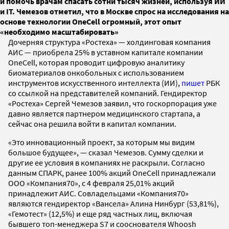
и помочь врачам спасать сотни тысяч жизней, используя ИИ
и IT. Чемезов отметил, что в Москве спрос на исследования на
основе технологии OneCell огромный, этот опыт
«необходимо масштабировать»
Дочерняя структура «Ростеха» — холдинговая компания
АИС — приобрела 25% в уставном капитале компании
OneCell, которая проводит цифровую аналитику
биоматериалов онкобольных с использованием
инструментов искусственного интеллекта (ИИ),
пишет
РБК
со ссылкой на представителей компаний. Гендиректор
«Ростеха» Сергей Чемезов заявил, что госкорпорация уже
давно является партнером медицинского стартапа, а
сейчас она решила войти в капитал компании.
«Это инновационный проект, за которым мы видим
большое будущее», — сказал Чемезов. Сумму сделки и
другие ее условия в компаниях не раскрыли. Согласно
данным СПАРК, ранее 100% акций OneCell принадлежали
ООО «Компания70», с 4 февраля 25,01% акций
принадлежит АИС. Совладельцами «Компания70»
являются гендиректор «Вансела» Алина Нинбург (53,81%),
«Гемотест» (12,5%) и еще ряд частных лиц, включая
бывшего топ-менеджера S7 и сооснователя Whoosh