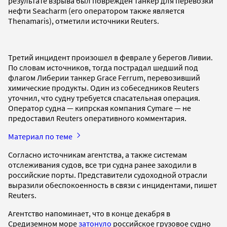
результате взрыва был поврежден танкер для перевозки
нефти Seacharm (его оператором также является
Thenamaris), отметили источники Reuters.
Третий инцидент произошел в феврале у берегов Ливии.
По словам источников, тогда пострадал шедший под
флагом Либерии танкер Grace Ferrum, перевозивший
химические продукты. Один из собеседников Reuters
уточнил, что судну требуется спасательная операция.
Оператор судна — кипрская компания Cymare — не
предоставил Reuters оперативного комментария.
Материал по теме
Согласно источникам агентства, а также системам
отслеживания судов, все три судна ранее заходили в
российские порты. Представители судоходной отрасли
выразили обеспокоенность в связи с инцидентами, пишет
Reuters.
Агентство напоминает, что в конце декабря в
Средиземном море
затонуло
российское грузовое судно