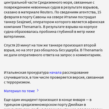
центральной части Средиземного моря, связанные с
повреждением невоенных судов в результате взрывов,
сказано в материале Reuters. По сведениям агентства, 15
февраля в порту Савоны на севере Италии пострадал
танкер Seajewel, оператором которого является афинская
компания Thenamaris. В результате взрыва на корпусе
судна образовалась пробоина глубиной в метр ниже
ватерлинии.
Спустя 20 минут на том же танкере произошел второй
взрыв, но на этот раз обошлось без ущерба. В Thenamaris
не дали оперативного ответа на запрос о комментариях.
Итальянская прокуратура
начала
расследование
случившегося, в том числе проверяется версия, связанная
с терроризмом.
Материал по теме
Еще один инцидент произошел в конце января — в
турецком средиземноморском порту Джейхан в