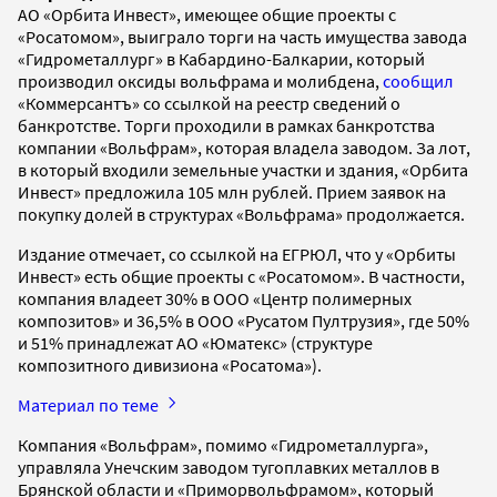
АО «Орбита Инвест», имеющее общие проекты с
«Росатомом», выиграло торги на часть имущества завода
«Гидрометаллург» в Кабардино-Балкарии, который
производил оксиды вольфрама и молибдена,
сообщил
«Коммерсантъ» со ссылкой на реестр сведений о
банкротстве. Торги проходили в рамках банкротства
компании «Вольфрам», которая владела заводом. За лот,
в который входили земельные участки и здания, «Орбита
Инвест» предложила 105 млн рублей. Прием заявок на
покупку долей в структурах «Вольфрама» продолжается.
Издание отмечает, со ссылкой на ЕГРЮЛ, что у «Орбиты
Инвест» есть общие проекты с «Росатомом». В частности,
компания владеет 30% в ООО «Центр полимерных
композитов» и 36,5% в ООО «Русатом Пултрузия», где 50%
и 51% принадлежат АО «Юматекс» (структуре
композитного дивизиона «Росатома»).
Материал по теме
Компания «Вольфрам», помимо «Гидрометаллурга»,
управляла Унечским заводом тугоплавких металлов в
Брянской области и «Приморвольфрамом», который