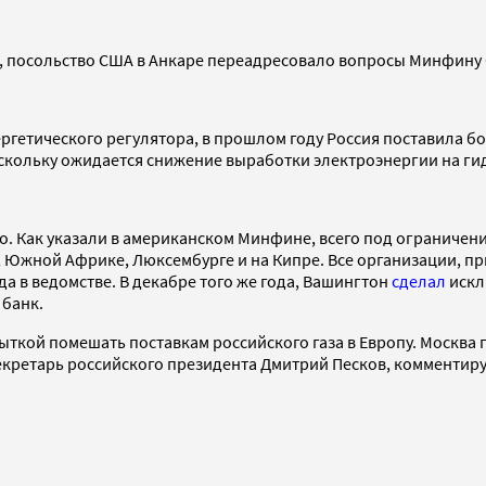
 посольство США в Анкаре переадресовало вопросы Минфину С
ргетического регулятора, в прошлом году Россия поставила б
скольку ожидается снижение выработки электроэнергии на гид
о. Как указали в американском Минфине, всего под ограничени
, Южной Африке, Люксембурге и на Кипре. Все организации, 
а в ведомстве. В декабре того же года, Вашингтон
сделал
искл
 банк.
ткой помешать поставкам российского газа в Европу. Москва 
-секретарь российского президента Дмитрий Песков, комментир