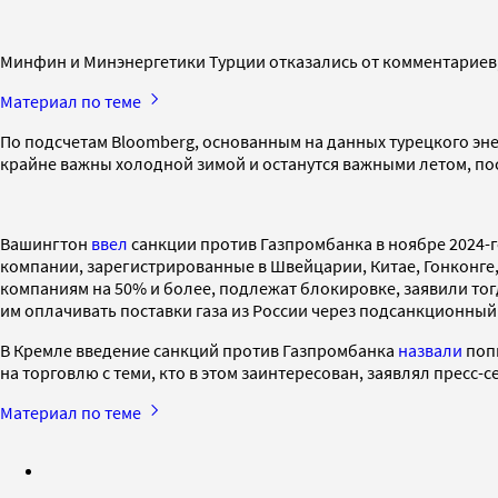
Минфин и Минэнергетики Турции отказались от комментариев,
Материал по теме
По подсчетам Bloomberg, основанным на данных турецкого эне
крайне важны холодной зимой и останутся важными летом, по
Вашингтон
ввел
санкции против Газпромбанка в ноябре 2024-г
компании, зарегистрированные в Швейцарии, Китае, Гонконге
компаниям на 50% и более, подлежат блокировке, заявили тогд
им оплачивать поставки газа из России через подсанкционный
В Кремле введение санкций против Газпромбанка
назвали
попы
на торговлю с теми, кто в этом заинтересован, заявлял пресс
Материал по теме