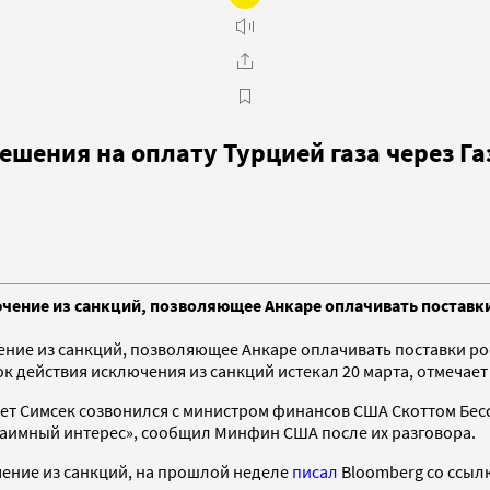
ешения на оплату Турцией газа через Г
чение из санкций, позволяющее Анкаре оплачивать поставки
ение из санкций, позволяющее Анкаре оплачивать поставки ро
к действия исключения из санкций истекал 20 марта, отмечает 
ет Симсек созвонился с министром финансов США Скоттом Бесс
аимный интерес», сообщил Минфин США после их разговора.
чение из санкций, на прошлой неделе
писал
Bloomberg со ссыл