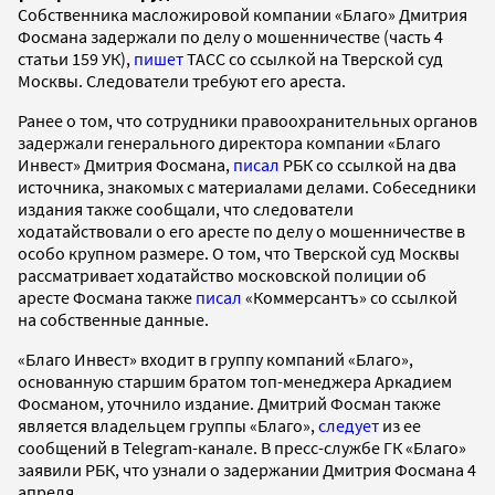
Собственника масложировой компании «Благо» Дмитрия
Фосмана задержали по делу о мошенничестве (часть 4
статьи 159 УК),
пишет
ТАСС со ссылкой на Тверской суд
Москвы. Следователи требуют его ареста.
Ранее о том, что сотрудники правоохранительных органов
задержали генерального директора компании «Благо
Инвест» Дмитрия Фосмана,
писал
РБК со ссылкой на два
источника, знакомых с материалами делами. Собеседники
издания также сообщали, что следователи
ходатайствовали о его аресте по делу о мошенничестве в
особо крупном размере. О том, что Тверской суд Москвы
рассматривает ходатайство московской полиции об
аресте Фосмана также
писал
«Коммерсантъ» со ссылкой
на собственные данные.
«Благо Инвест» входит в группу компаний «Благо»,
основанную старшим братом топ-менеджера Аркадием
Фосманом, уточнило издание. Дмитрий Фосман также
является владельцем группы «Благо»,
следует
из ее
сообщений в Telegram-канале. В пресс-службе ГК «Благо»
заявили РБК, что узнали о задержании Дмитрия Фосмана 4
апреля.