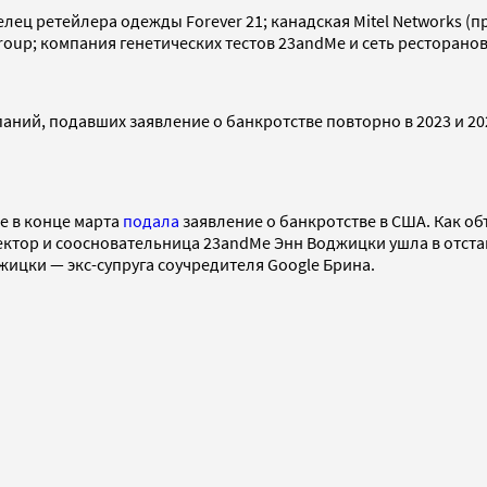
делец ретейлера одежды Forever 21; канадская Mitel Networks
oup; компания генетических тестов 23andMe и сеть ресторанов 
паний, подавших заявление о банкротстве повторно в 2023 и 2
e в конце марта
подала
заявление о банкротстве в США. Как об
ктор и соосновательница 23andMe Энн Воджицки ушла в отстав
жицки — экс-супруга соучредителя Google Брина.