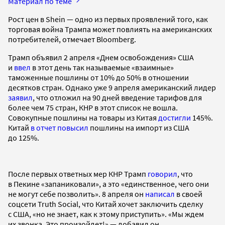
Материал по теме
Рост цен в Shein — одно из первых проявлений того, как
торговая война Трампа может повлиять на американских
потребителей, отмечает Bloomberg.
Трамп объявил 2 апреля «Днем освобождения» США
и
ввел
в этот день так называемые «взаимные»
таможенные пошлины от 10% до 50% в отношении
десятков стран. Однако уже 9 апреля американский лидер
заявил
, что отложил на 90 дней введение тарифов для
более чем 75 стран, КНР в этот список не вошла.
Совокупные пошлины на товары из Китая
достигли
145%.
Китай
в отчет повысил
пошлины на импорт из США
до 125%.
После первых ответных мер КНР Трамп
говорил
, что
в Пекине «запаниковали», а это «единственное, чего они
не могут себе позволить». 8 апреля он
написал
в своей
соцсети Truth Social, что Китай хочет заключить сделку
с США, «но не знает, как к этому приступить». «Мы ждем
их звонка. Это произойдет!» — добавил он.