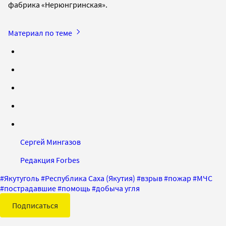
фабрика «Нерюнгринская».
Материал по теме
Сергей Мингазов
Редакция Forbes
#
Якутуголь
#
Республика Саха (Якутия)
#
взрыв
#
пожар
#
МЧС
#
пострадавшие
#
помощь
#
добыча угля
Подписаться