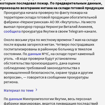
которым последовал пожар. По предварительным данным,
произошло возгорание метана на складе готовой продукции
Прокуратура начала проверку по факту пожара на
территории склада готовой продукции обогатительной
фабрики «Нерюнгринская» АО ХК «Якутуголь». На место
выехал прокурор города Нерюнгри Виталий Аникеев,
сообщила
прокуратура Якутии в своем Telegram-канале.
Около восьми утра по местному времени 7 мая на складе
после взрыва загорелся метан. Четверо пострадавших
госпитализированы в районную больницу в тяжелом
состоянии. По
данным
МЧС, на складе горит каменный
уголь. «В ходе проверки будут установлены
обстоятельства произошедшего, дана оценка
соблюдению требований законодательства о
промышленной безопасности, охране труда и другим
вопросам», — говорится в сообщении прокуратуры
региона.
Материал по теме
По
данным
Минпромгеологии Якутии, весь персонал
фабрики эвакуирован, ведется ликвидация последствий