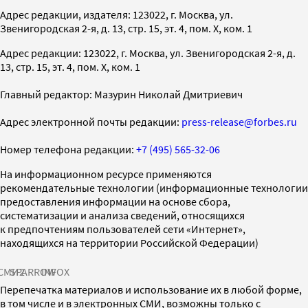
Адрес редакции, издателя: 123022, г. Москва, ул.
Звенигородская 2-я, д. 13, стр. 15, эт. 4, пом. X, ком. 1
Адрес редакции: 123022, г. Москва, ул. Звенигородская 2-я, д.
13, стр. 15, эт. 4, пом. X, ком. 1
Главный редактор: Мазурин Николай Дмитриевич
Адрес электронной почты редакции:
press-release@forbes.ru
Номер телефона редакции:
+7 (495) 565-32-06
На информационном ресурсе применяются
рекомендательные технологии (информационные технологии
предоставления информации на основе сбора,
систематизации и анализа сведений, относящихся
к предпочтениям пользователей сети «Интернет»,
находящихся на территории Российской Федерации)
СМИ2
SPARROW
INFOX
Перепечатка материалов и использование их в любой форме,
в том числе и в электронных СМИ, возможны только с