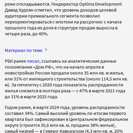
реже откладываются. Гендиректор Optima Development
Давид Худоян отметил, что уровень доходов целевой
аудитории премиального сегмента позволил
переориентироваться с ипотеки на рассрочки: с начала
прошлого года их доля в структуре продаж выросла в
четыре раза, до 40%.
Материал по теме
РБК ранее
писал
, ссылаясь на аналитические данные
госкомпании «Дом.РФ», что на начало апреля в
новостройках России продали около 35 млн кв. м жилья,
или 31% от жилищного строительства (около 114,5 млн кв.
м). За пятилетку с 2020 года показатель распроданности
жилья снизился в полтора раза — с 47% в марте 2021 года
до 31% в марте 2025 года.
Годом ранее, в марте 2024 года, уровень распроданности
составил 34%. Самый высокий уровень по итогам первого
квартала был зафиксирован в Центральном федеральном
округе (строится 35,6 млн кв. м, продано 38% жилья),
самый низкий — в Северо-Кавказском (4,3 млн кв. м, 20%