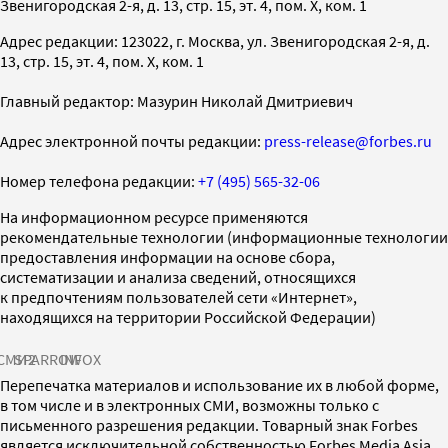
Звенигородская 2-я, д. 13, стр. 15, эт. 4, пом. X, ком. 1
Адрес редакции: 123022, г. Москва, ул. Звенигородская 2-я, д.
13, стр. 15, эт. 4, пом. X, ком. 1
Главный редактор: Мазурин Николай Дмитриевич
Адрес электронной почты редакции:
press-release@forbes.ru
Номер телефона редакции:
+7 (495) 565-32-06
На информационном ресурсе применяются
рекомендательные технологии (информационные технологии
предоставления информации на основе сбора,
систематизации и анализа сведений, относящихся
к предпочтениям пользователей сети «Интернет»,
находящихся на территории Российской Федерации)
СМИ2
SPARROW
INFOX
Перепечатка материалов и использование их в любой форме,
в том числе и в электронных СМИ, возможны только с
письменного разрешения редакции. Товарный знак Forbes
является исключительной собственностью Forbes Media Asia