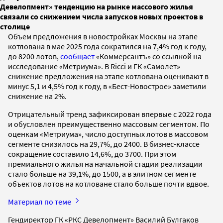
Девелопмент» тенденцию на рынке массового жилья
связали со снижением числа запусков новых проектов в
столице
Объем предложения в новостройках Москвы на этапе
котлована в мае 2025 года сократился на 7,4% год к году,
до 8200 лотов,
сообщает
«Коммерсантъ» со ссылкой на
исследование «Метриума». В Ricci и ГК «Самолет»
снижение предложения на этапе котлована оценивают в
минус 5,1 и 4,5% год к году, в «Бест-Новострое» заметили
снижение на 2%.
Отрицательный тренд зафиксирован впервые с 2022 года
и обусловлен преимущественно массовым сегментом. По
оценкам «Метриума», число доступных лотов в массовом
сегменте снизилось на 29,7%, до 2400. В бизнес-классе
сокращение составило 14,6%, до 3700. При этом
премиального жилья на начальной стадии реализации
стало больше на 39,1%, до 1500, а в элитном сегменте
объектов лотов на котловане стало больше почти вдвое.
Материал по теме
Гендиректор ГК «РКС Девелопмент» Василий Булгаков