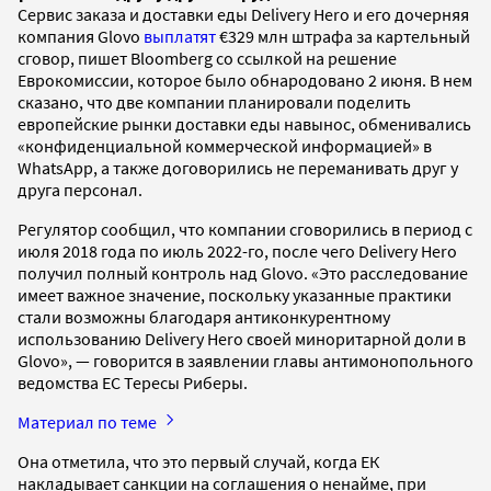
Сервис заказа и доставки еды Delivery Hero и его дочерняя
компания Glovo
выплатят
€329 млн штрафа за картельный
сговор, пишет Bloomberg со ссылкой на решение
Еврокомиссии, которое было обнародовано 2 июня. В нем
сказано, что две компании планировали поделить
европейские рынки доставки еды навынос, обменивались
«конфиденциальной коммерческой информацией» в
WhatsApp, а также договорились не переманивать друг у
друга персонал.
Регулятор сообщил, что компании сговорились в период с
июля 2018 года по июль 2022-го, после чего Delivery Hero
получил полный контроль над Glovo. «Это расследование
имеет важное значение, поскольку указанные практики
стали возможны благодаря антиконкурентному
использованию Delivery Hero своей миноритарной доли в
Glovo», — говорится в заявлении главы антимонопольного
ведомства ЕС Тересы Риберы.
Материал по теме
Она отметила, что это первый случай, когда ЕК
накладывает санкции на соглашения о ненайме, при