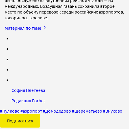
было обслужено на внутренних рейсах и 4,2 млн — на
международных. Воздушная гавань сохранила второе
место по объему перевозок среди российских аэропортов,
говорилось в релизе.
Материал по теме
София Плетнева
Редакция Forbes
#
Пулково
#
аэропорт
#
Домодедово
#
Шереметьево
#
Внуково
Подписаться