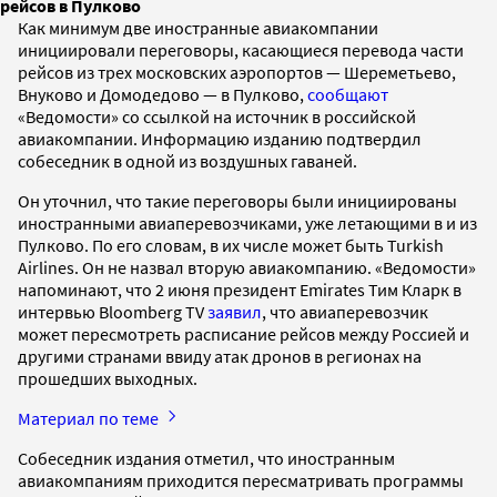
рейсов в Пулково
Как минимум две иностранные авиакомпании
инициировали переговоры, касающиеся перевода части
рейсов из трех московских аэропортов — Шереметьево,
Внуково и Домодедово — в Пулково,
сообщают
«Ведомости» со ссылкой на источник в российской
авиакомпании. Информацию изданию подтвердил
собеседник в одной из воздушных гаваней.
Он уточнил, что такие переговоры были инициированы
иностранными авиаперевозчиками, уже летающими в и из
Пулково. По его словам, в их числе может быть Turkish
Airlines. Он не назвал вторую авиакомпанию. «Ведомости»
напоминают, что 2 июня президент Emirates Тим Кларк в
интервью Bloomberg TV
заявил
, что авиаперевозчик
может пересмотреть расписание рейсов между Россией и
другими странами ввиду атак дронов в регионах на
прошедших выходных.
Материал по теме
Собеседник издания отметил, что иностранным
авиакомпаниям приходится пересматривать программы