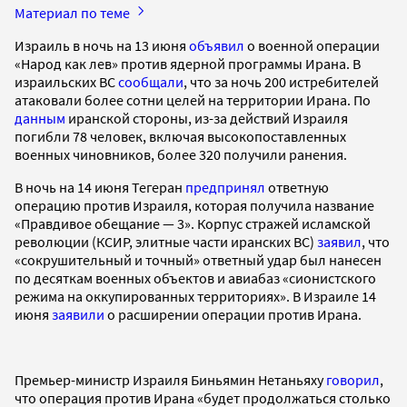
Материал по теме
Израиль в ночь на 13 июня
объявил
о военной операции
«Народ как лев» против ядерной программы Ирана. В
израильских ВС
сообщали
, что за ночь 200 истребителей
атаковали более сотни целей на территории Ирана. По
данным
иранской стороны, из-за действий Израиля
погибли 78 человек, включая высокопоставленных
военных чиновников, более 320 получили ранения.
В ночь на 14 июня Тегеран
предпринял
ответную
операцию против Израиля, которая получила название
«Правдивое обещание — 3». Корпус стражей исламской
революции (КСИР, элитные части иранских ВС)
заявил
, что
«сокрушительный и точный» ответный удар был нанесен
по десяткам военных объектов и авиабаз «сионистского
режима на оккупированных территориях». В Израиле 14
июня
заявили
о расширении операции против Ирана.
Премьер-министр Израиля Биньямин Нетаньяху
говорил
,
что операция против Ирана «будет продолжаться столько