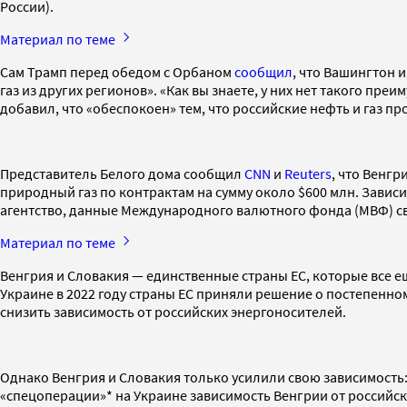
России).
Материал по теме
Сам Трамп перед обедом с Орбаном
сообщил
, что Вашингтон 
газ из других регионов». «Как вы знаете, у них нет такого преи
добавил, что «обеспокоен» тем, что российские нефть и газ 
Представитель Белого дома сообщил
CNN
и
Reuters
, что Венг
природный газ по контрактам на сумму около $600 млн. Зависи
агентство, данные Международного валютного фонда (МВФ) свид
Материал по теме
Венгрия и Словакия — единственные страны ЕС, которые все е
Украине в 2022 году страны ЕС приняли решение о постепенном
снизить зависимость от российских энергоносителей.
Однако Венгрия и Словакия только усилили свою зависимость: 
«спецоперации»* на Украине зависимость Венгрии от российско