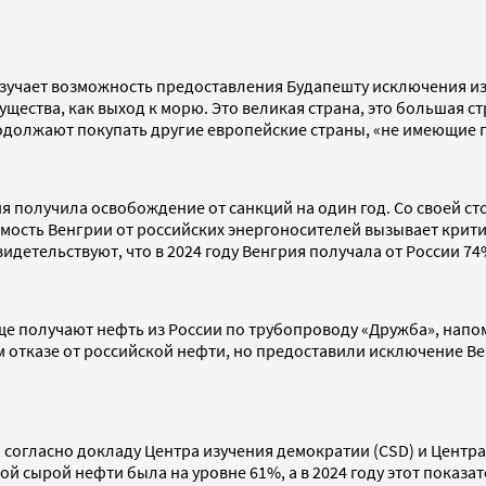
изучает возможность предоставления Будапешту исключения из
мущества, как выход к морю. Это великая страна, это большая стр
продолжают покупать другие европейские страны, «не имеющие
рия получила освобождение от санкций на один год. Со своей 
мость Венгрии от российских энергоносителей вызывает критику
етельствуют, что в 2024 году Венгрия получала от России 74%
ще получают нефть из России по трубопроводу «Дружба», напо
 отказе от российской нефти, но предоставили исключение Вен
согласно докладу Центра изучения демократии (CSD) и Центра 
й сырой нефти была на уровне 61%, а в 2024 году этот показат