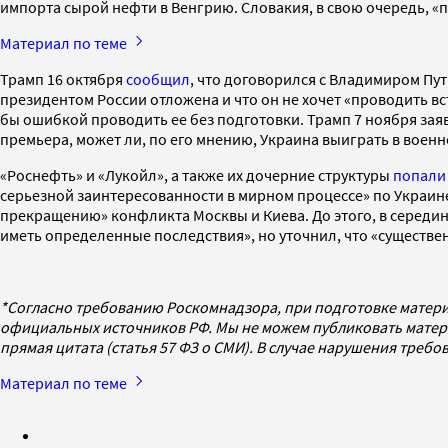
импорта сырой нефти в Венгрию. Словакия, в свою очередь, «п
Материал по теме
Трамп 16 октября
сообщил
, что договорился с Владимиром Пу
президентом России отложена и что он не хочет «проводить вс
бы ошибкой проводить ее без подготовки. Трамп 7 ноября заяв
премьера, может ли, по его мнению, Украина выиграть в военн
«Роснефть» и «Лукойл», а также их дочерние структуры
попали
серьезной заинтересованности в мирном процессе» по Украин
прекращению» конфликта Москвы и Киева. До этого, в середин
иметь определенные последствия», но уточнил, что «существе
*Согласно требованию Роскомнадзора, при подготовке матери
официальных источников РФ. Мы не можем публиковать матери
прямая цитата (статья 57 ФЗ о СМИ). В случае нарушения треб
Материал по теме