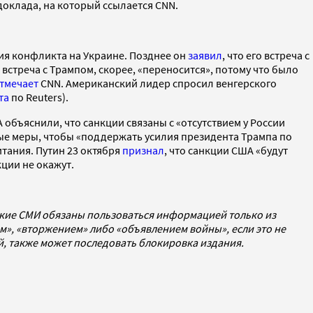
доклада, на который ссылается CNN.
ия конфликта на Украине. Позднее он
заявил
, что его встреча с
го встреча с Трампом, скорее, «переносится», потому что было
тмечает
CNN. Американский лидер спросил венгерского
та
по Reuters).
 объяснили, что санкции связаны с «отсутствием у России
ые меры, чтобы «поддержать усилия президента Трампа по
итания. Путин 23 октября
признал
, что санкции США «будут
кции не окажут.
ские СМИ обязаны пользоваться информацией только из
», «вторжением» либо «объявлением войны», если это не
ей, также может последовать блокировка издания.