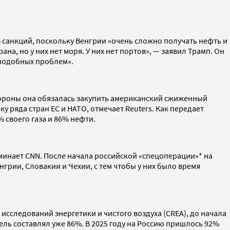
 санкций, поскольку Венгрии «очень сложно получать нефть и
ана, но у них нет моря. У них нет портов», — заявил Трамп. Он
 подобных проблем».
стороны она обязалась закупить американский сжиженный
 ряда стран ЕС и НАТО, отмечает Reuters. Как передает
 своего газа и 86% нефти.
минает CNN. После начала российской «спецоперации»* на
грии, Словакии и Чехии, с тем чтобы у них было время
исследований энергетики и чистого воздуха (CREA), до начала
ель составлял уже 86%. В 2025 году на Россию пришлось 92%