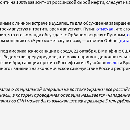
очти на 100% зависит» от российской сырой нефти, следует из 
тиным о личной встрече в Будапеште для обсуждения завершен
тречу впустую и тратить время впустую». Путин
отмечал
, что е
ил, что его команда обсуждает с Орбаном встречу с Путиным,
о
ом конфликте. «Чудо может случиться», — ответил Орбан (
цита
под американские санкции в среду, 22 октября. В Минфине США
е. Ведомство предупредило, что может принять дополнительн
е октября, санкции против «Роснефти» и «Лукойла»
ввела
и Бр
нного» влияния на экономическое самочувствие России рестри
алов о специальной операции на востоке Украины все россий
алы, в которых проводимая операция называется «нападением
ования со СМИ может быть взыскан штраф в размере 5 млн рубл