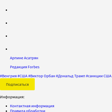
Арпине Асатрян
Редакция Forbes
#
Венгрия
#
США
#
Виктор Орбан
#
Дональд Трамп
#
санкции США
Подписаться
Информация:
Контактная информация
Правила обработки