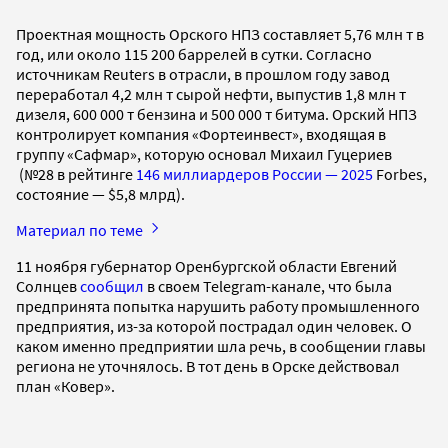
Проектная мощность Орского НПЗ составляет 5,76 млн т в
год, или около 115 200 баррелей в сутки. Согласно
источникам Reuters в отрасли, в прошлом году завод
переработал 4,2 млн т сырой нефти, выпустив 1,8 млн т
дизеля, 600 000 т бензина и 500 000 т битума. Орский НПЗ
контролирует компания «Фортеинвест», входящая в
группу «Сафмар», которую основал Михаил Гуцериев
(№28 в рейтинге
146 миллиардеров России — 2025
Forbes,
состояние — $5,8 млрд).
Материал по теме
11 ноября губернатор Оренбургской области Евгений
Солнцев
сообщил
в своем Telegram-канале, что была
предпринята попытка нарушить работу промышленного
предприятия, из-за которой пострадал один человек. О
каком именно предприятии шла речь, в сообщении главы
региона не уточнялось. В тот день в Орске действовал
план «Ковер».