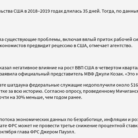
ства США в 2018–2019 годах длилась 35 дней. Тогда, по данн
била существующие проблемы, включая вялый приток рабочей 
кономистов предвидит рецессию в США, отмечает агентство.
зал негативное влияние на рост ВВП США в четвертом квартал
 заявила официальный представитель МВФ Джули Козак. «Это н
тате шатдауна федеральные служащие недополучили около $16
тке за всю историю. Согласно опросу, проведенному Мичиганс
почти на 30% меньше, чем годом ранее.
потока экономических данных по безработице, инфляции и ро
ате ФРС может не провести третье снижение процентной ставки
 октября глава ФРС Джером Пауэлл.