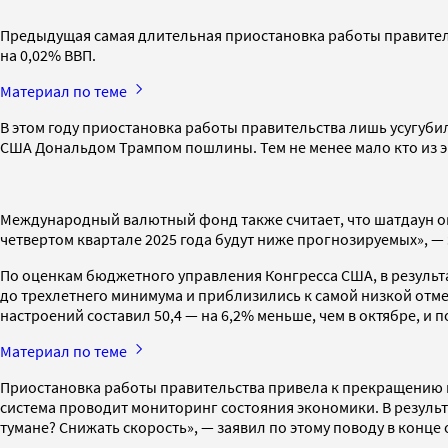
Предыдущая самая длительная приостановка работы правитель
на 0,02% ВВП.
Материал по теме
В этом году приостановка работы правительства лишь усугу
США Дональдом Трампом пошлины. Тем не менее мало кто из э
Международный валютный фонд также считает, что шатдаун ока
четвертом квартале 2025 года будут ниже прогнозируемых», —
По оценкам бюджетного управления Конгресса США, в резуль
до трехлетнего минимума и приблизились к самой низкой отме
настроений составил 50,4 — на 6,2% меньше, чем в октябре, и 
Материал по теме
Приостановка работы правительства привела к прекращению 
система проводит мониторинг состояния экономики. В результ
тумане? Снижать скорость», — заявил по этому поводу в конце