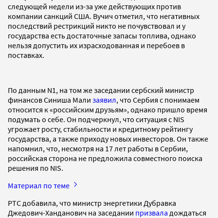
следующей недели из-за уже действующих против
компании санкций США. Вучич отметил, что негативных
последствий рестрикций никто не почувствовал и у
государства есть достаточные запасы топлива, однако
нельзя допустить их израсходованная и перебоев в
поставках.
По данным N1, на том же заседании сербский министр
финансов Синиша Мали
заявил
, что Сербия с понимаем
относится к «российским друзьям», однако пришло время
подумать о себе. Он подчеркнул, что ситуация с NIS
угрожает росту, стабильности и кредитному рейтингу
государства, а также приходу новых инвесторов. Он также
напомнил, что, несмотря на 17 лет работы в Сербии,
российская сторона не предложила совместного поиска
решения по NIS.
Материал по теме
РТС добавила, что министр энергетики Дубравка
Джедович-Ханданович на заседании
призвала
дождаться