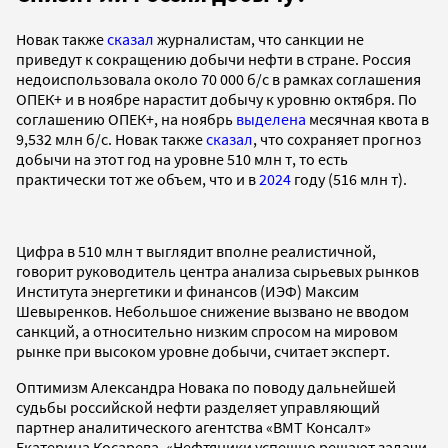
Новак также
сказал
журналистам, что санкции не
приведут к сокращению добычи нефти в стране. Россия
недоиспользовала около 70 000 б/с в рамках соглашения
ОПЕК+ и в ноябре нарастит добычу к уровню октября. По
соглашению ОПЕК+, на ноябрь
выделена
месячная квота в
9,532 млн б/с. Новак также
сказал
, что сохраняет прогноз
добычи на этот год на уровне 510 млн т, то есть
практически тот же объем, что и в
2024
году (516 млн т).
Цифра в 510 млн т выглядит вполне реалистичной,
говорит руководитель центра анализа сырьевых рынков
Института энергетики и финансов (ИЭФ) Максим
Шевыренков. Небольшое снижение вызвано не вводом
санкций, а относительно низким спросом на мировом
рынке при высоком уровне добычи, считает эксперт.
Оптимизм Александра Новака по поводу дальнейшей
судьбы российской нефти разделяет управляющий
партнер аналитического агентства «ВМТ Консалт»
Екатерина Косарева. «Нефтяники успешно решают задачи