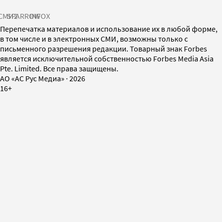
СМИ2
SPARROW
INFOX
Перепечатка материалов и использование их в любой форме,
в том числе и в электронных СМИ, возможны только с
письменного разрешения редакции. Товарный знак Forbes
является исключительной собственностью Forbes Media Asia
Pte. Limited. Все права защищены.
AO «АС Рус Медиа»
·
2026
16+