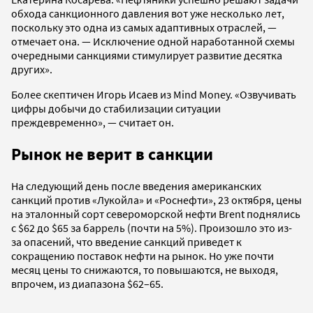
обхода санкционного давления вот уже несколько лет,
поскольку это одна из самых адаптивных отраслей, —
отмечает она. — Исключение одной наработанной схемы
очередными санкциями стимулирует развитие десятка
других».
Более скептичен Игорь Исаев из Mind Money. «Озвучивать
цифры добычи до стабилизации ситуации
преждевременно», — считает он.
Рынок не верит в санкции
На следующий день после введения американских
санкций против «Лукойла» и «Роснефти», 23 октября, цены
на эталонный сорт североморской нефти Brent поднялись
с $62 до $65 за баррель (почти на 5%). Произошло это из-
за опасений, что введение санкций приведет к
сокращению поставок нефти на рынок. Но уже почти
месяц цены то снижаются, то повышаются, не выходя,
впрочем, из диапазона $62–65.