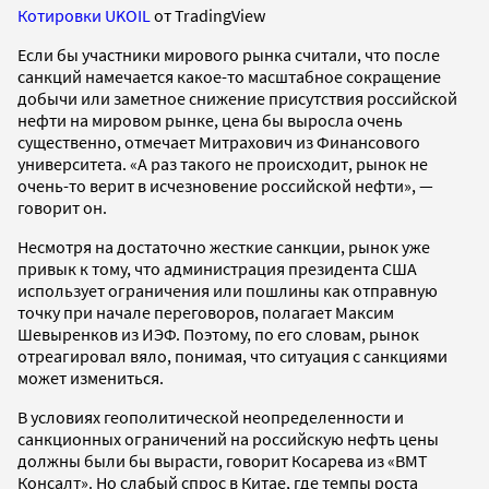
Котировки UKOIL
от TradingView
Если бы участники мирового рынка считали, что после
санкций намечается какое-то масштабное сокращение
добычи или заметное снижение присутствия российской
нефти на мировом рынке, цена бы выросла очень
существенно, отмечает Митрахович из Финансового
университета. «А раз такого не происходит, рынок не
очень-то верит в исчезновение российской нефти», —
говорит он.
Несмотря на достаточно жесткие санкции, рынок уже
привык к тому, что администрация президента США
использует ограничения или пошлины как отправную
точку при начале переговоров, полагает Максим
Шевыренков из ИЭФ. Поэтому, по его словам, рынок
отреагировал вяло, понимая, что ситуация с санкциями
может измениться.
В условиях геополитической неопределенности и
санкционных ограничений на российскую нефть цены
должны были бы вырасти, говорит Косарева из «ВМТ
Консалт». Но слабый спрос в Китае, где темпы роста