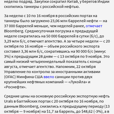
неделю подряд. Закупки сократил Китай, у берегов Индии
скопились танкеры с российской нефтью.
За неделю с 10 по 16 ноября в российских портах на
танкеры было загружено 23,06 млн баррелей нефти — на
37 000 баррелей меньше, чем неделей ранее,
отмечает
Bloomberg. Среднесуточная погрузка к предыдущей
неделе сократилась на 50 000 баррелей в сутки (б/с), до
3,29 млн б/с, отмечает агентство. А за четыре недели — с 20
октября по 16 ноября — объем российского экспорта
составил 3,36 млн б/с, сократившись на 90 000 б/с (минус
3%) к предыдущим 28 дням — с 13 октября по 9 ноября. Это
самый низкий четырехнедельный показатель с конца
августа, отмечает агентство. Напомним, 22 октября
Управление по контролю за иностранными активами
(OFAC) Минфина США
ввело
санкции против двух
крупнейших нефтяных компаний — «Лукойла» и
«Роснефти».
Средние цены на основную российскую экспортную нефть
Urals в балтийских портах с 20 октября по 16 ноября, по
данным Bloomberg, снизились к предыдущему периоду (13
октября — 9 ноября) на $1,7 за баррель, до $48,62 (-3%), а в