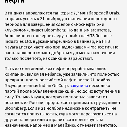
нефти
В Индию направляются танкеры с 7,7 млн баррелей Urals,
стараясь успеть к 21 ноября, до окончания переходного
периода для завершения сделок с «Роснефтью» и
«Лукойлом», пишет Bloomberg. По данным агентства,
большинство танкеров следуют либо на НПЗ Reliance
Industries Ltd. в Джамнагаре, либо в Вадинар, на НПЗ
Nayara Energy, частично принадлежащем «Роснефти». Но
часть танкеров сможет добраться до места назначения
только после того, как санкции заработают.
Пять из семи индийских нефтеперерабатывающих
компаний, включая Reliance, уже заявили, что полностью
прекратят прием российской нефти после 21 ноября.
Государственная Indian Oil Corp.
закупила
несколько
партий после объявления санкций, но до их вступления в
силу. Только Nayara, которая полностью зависит от
поставок из России, продолжает принимать грузы, пишет
Bloomberg. Если к 21 ноября индийские контрагенты не
согласятся принять нефть, суда могут перегрузить ее на
другие танкеры или отправиться в новые пункты
назначения, например в Малайзию, отмечает агентство.