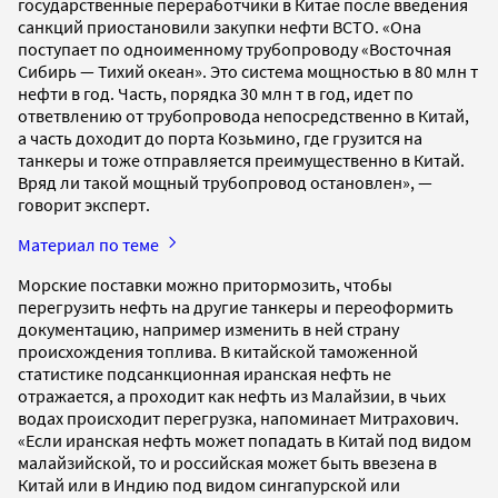
государственные переработчики в Китае после введения
санкций приостановили закупки нефти ВСТО. «Она
поступает по одноименному трубопроводу «Восточная
Сибирь — Тихий океан». Это система мощностью в 80 млн т
нефти в год. Часть, порядка 30 млн т в год, идет по
ответвлению от трубопровода непосредственно в Китай,
а часть доходит до порта Козьмино, где грузится на
танкеры и тоже отправляется преимущественно в Китай.
Вряд ли такой мощный трубопровод остановлен», —
говорит эксперт.
Материал по теме
Морские поставки можно притормозить, чтобы
перегрузить нефть на другие танкеры и переоформить
документацию, например изменить в ней страну
происхождения топлива. В китайской таможенной
статистике подсанкционная иранская нефть не
отражается, а проходит как нефть из Малайзии, в чьих
водах происходит перегрузка, напоминает Митрахович.
«Если иранская нефть может попадать в Китай под видом
малайзийской, то и российская может быть ввезена в
Китай или в Индию под видом сингапурской или