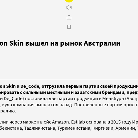
con Skin вышел на рынок Австралии
on Skin и De_Code, отгрузила первые партии своей продукции
рировать с сильными местными и азиатскими брендами, пр
n и De_Code) поставила две партии продукции в Мельбурн (Авст
, куда компания вышла год назад. Поставленные партии ориен
стралию.
лии через маркетплейс Amazon. Estilab основана в 2015 году 
бекистана, Таджикистана, Туркменистана, Киргизии, Армении, Т