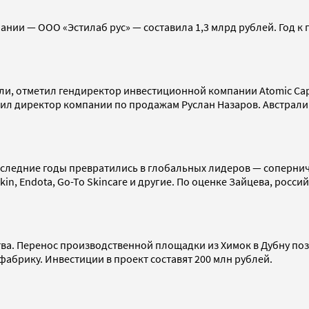
ании — ООО «Эстилаб рус» — составила 1,3 млрд рублей. Год к
сли, отметил гендиректор инвестиционной компании Atomic Capi
ил директор компании по продажам Руслан Назаров. Австралий
оследние годы превратились в глобальных лидеров — сопернич
kin, Endota, Go-To Skincare и другие. По оценке Зайцева, росс
а. Перенос производственной площадки из Химок в Дубну позв
фабрику. Инвестиции в проект составят 200 млн рублей.