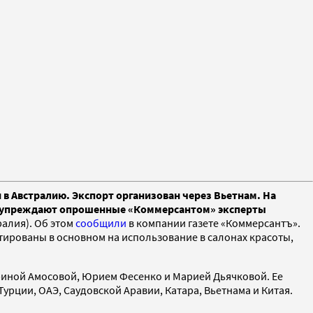
 в Австралию. Экспорт организован через Вьетнам. На
едупреждают опрошенные «Коммерсантом» эксперты
ралия). Об этом
сообщили
в компании газете «Коммерсантъ».
тированы в основном на использование в салонах красоты,
Ириной Амосовой, Юрием Фесенко и Марией Дьячковой. Ее
урции, ОАЭ, Саудовской Аравии, Катара, Вьетнама и Китая.