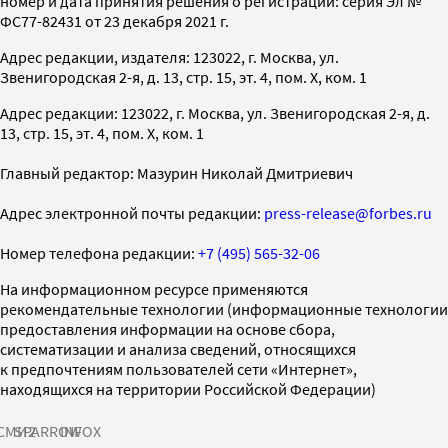
номер и дата принятия решения о регистрации: серия Эл №
ФС77-82431 от 23 декабря 2021 г.
Адрес редакции, издателя: 123022, г. Москва, ул.
Звенигородская 2-я, д. 13, стр. 15, эт. 4, пом. X, ком. 1
Адрес редакции: 123022, г. Москва, ул. Звенигородская 2-я, д.
13, стр. 15, эт. 4, пом. X, ком. 1
Главный редактор: Мазурин Николай Дмитриевич
Адрес электронной почты редакции:
press-release@forbes.ru
Номер телефона редакции:
+7 (495) 565-32-06
На информационном ресурсе применяются
рекомендательные технологии (информационные технологии
предоставления информации на основе сбора,
систематизации и анализа сведений, относящихся
к предпочтениям пользователей сети «Интернет»,
находящихся на территории Российской Федерации)
СМИ2
SPARROW
INFOX