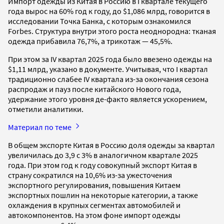
Импорт одежды из Китая в Россию в I квартале текущего
года вырос на 60% год к году, до $1,086 млрд, говорится в
исследовании Точка Банка, с которым ознакомился
Forbes. Структура внутри этого роста неоднородна: тканая
одежда прибавила 76,7%, а трикотаж — 45,5%.
При этом за IV квартал 2025 года было ввезено одежды на
$1,11 млрд, указано в документе. Учитывая, что I квартал
традиционно слабее IV квартала из-за окончания сезона
распродаж и пауз после китайского Нового года,
удержание этого уровня де-факто является ускорением,
отметили аналитики.
Материал по теме
В общем экспорте Китая в Россию доля одежды за квартал
увеличилась до 3,9 с 3% в аналогичном квартале 2025
года. При этом год к году совокупный экспорт Китая в
страну сократился на 10,6% из-за ужесточения
экспортного регулирования, повышения Китаем
экспортных пошлин на некоторые категории, а также
охлаждения в крупных сегментах автомобилей и
автокомпонентов. На этом фоне импорт одежды