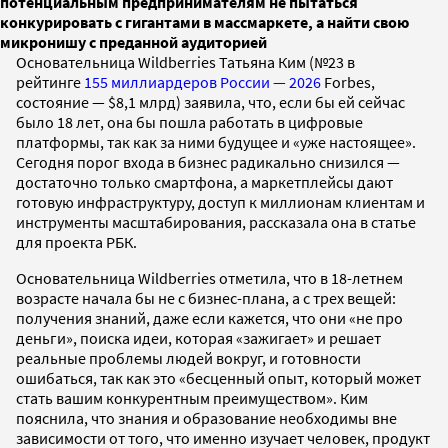
потенциальным предпринимателям не пытаться
конкурировать с гигантами в массмаркете, а найти свою
микронишу с преданной аудиторией
Основательница Wildberries Татьяна Ким (№23 в
рейтинге
155 миллиардеров России — 2026
Forbes,
состояние — $8,1 млрд) заявила, что, если бы ей сейчас
было 18 лет, она бы пошла работать в цифровые
платформы, так как за ними будущее и «уже настоящее».
Сегодня порог входа в бизнес радикально снизился —
достаточно только смартфона, а маркетплейсы дают
готовую инфраструктуру, доступ к миллионам клиентам и
инструменты масштабирования, рассказала она в статье
для проекта РБК.
Основательница Wildberries отметила, что в 18-летнем
возрасте начала бы не с бизнес-плана, а с трех вещей:
получения знаний, даже если кажется, что они «не про
деньги», поиска идеи, которая «зажигает» и решает
реальные проблемы людей вокруг, и готовности
ошибаться, так как это «бесценный опыт, который может
стать вашим конкурентным преимуществом». Ким
пояснила, что знания и образование необходимы вне
зависимости от того, что именно изучает человек, продукт