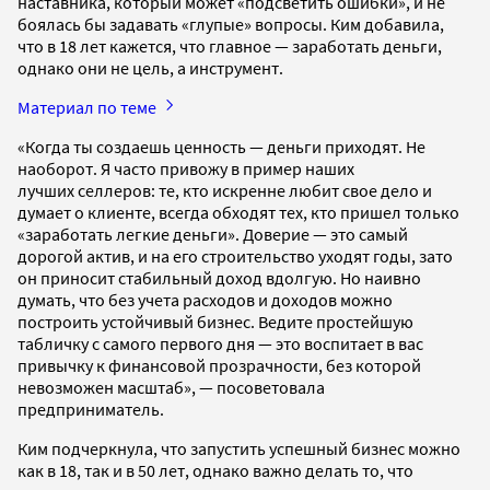
наставника, который может «подсветить ошибки», и не
боялась бы задавать «глупые» вопросы. Ким добавила,
что в 18 лет кажется, что главное — заработать деньги,
однако они не цель, а инструмент.
Материал по теме
«Когда ты создаешь ценность — деньги приходят. Не
наоборот. Я часто привожу в пример наших
лучших селлеров: те, кто искренне любит свое дело и
думает о клиенте, всегда обходят тех, кто пришел только
«заработать легкие деньги». Доверие — это самый
дорогой актив, и на его строительство уходят годы, зато
он приносит стабильный доход вдолгую. Но наивно
думать, что без учета расходов и доходов можно
построить устойчивый бизнес. Ведите простейшую
табличку с самого первого дня — это воспитает в вас
привычку к финансовой прозрачности, без которой
невозможен масштаб», — посоветовала
предприниматель.
Ким подчеркнула, что запустить успешный бизнес можно
как в 18, так и в 50 лет, однако важно делать то, что