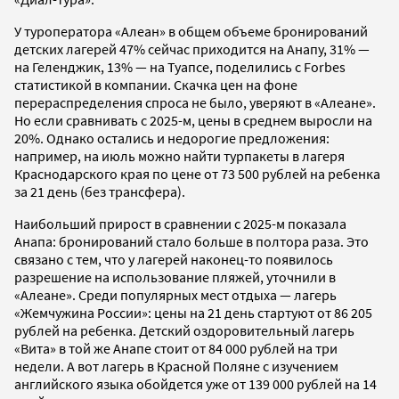
У туроператора «Алеан» в общем объеме бронирований
детских лагерей 47% сейчас приходится на Анапу, 31% —
на Геленджик, 13% — на Туапсе, поделились с Forbes
статистикой в компании. Скачка цен на фоне
перераспределения спроса не было, уверяют в «Алеане».
Но если сравнивать с 2025-м, цены в среднем выросли на
20%. Однако остались и недорогие предложения:
например, на июль можно найти турпакеты в лагеря
Краснодарского края по цене от 73 500 рублей на ребенка
за 21 день (без трансфера).
Наибольший прирост в сравнении с 2025-м показала
Анапа: бронирований стало больше в полтора раза. Это
связано с тем, что у лагерей наконец-то появилось
разрешение на использование пляжей, уточнили в
«Алеане». Среди популярных мест отдыха — лагерь
«Жемчужина России»: цены на 21 день стартуют от 86 205
рублей на ребенка. Детский оздоровительный лагерь
«Вита» в той же Анапе стоит от 84 000 рублей на три
недели. А вот лагерь в Красной Поляне с изучением
английского языка обойдется уже от 139 000 рублей на 14