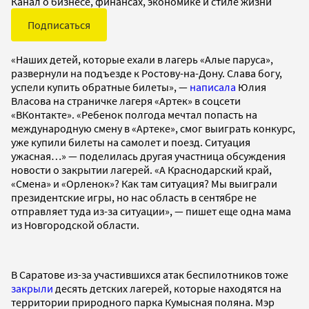
Канал о бизнесе, финансах, экономике и стиле жизни
Подписаться
«Наших детей, которые ехали в лагерь «Алые паруса»,
развернули на подъезде к Ростову-на-Дону. Слава богу,
успели купить обратные билеты», —
написала
Юлия
Власова на страничке лагеря «Артек» в соцсети
«ВКонтакте». «Ребенок полгода мечтал попасть на
международную смену в «Артеке», смог выиграть конкурс,
уже купили билеты на самолет и поезд. Ситуация
ужасная…» — поделилась другая участница обсуждения
новости о закрытии лагерей. «А Краснодарский край,
«Смена» и «Орленок»? Как там ситуация? Мы выиграли
президентские игры, но нас область в сентябре не
отправляет туда из-за ситуации», — пишет еще одна мама
из Новгородской области.
В Саратове из-за участившихся атак беспилотников тоже
закрыли
десять детских лагерей, которые находятся на
территории природного парка Кумысная поляна. Мэр