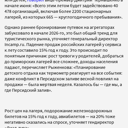
начале июня: «Всего этим летом будет задействовано 40
478 организаций, включая более 2200 стационарных
лагерей, из которых 665 — круглогодичного пребывания».
Однако раннее бронирование путевок на агрегаторах
забуксовало в начале 2026-го, это был общий тренд для
туристического рынка, уточняет генеральный директор
Incamp.ru. Падение продаж российских лагерей у сервиса
к лету составило 15% год к году. Это происходит по
понятным причинам: рост тревоги у родителей, добраться
до приморских лагерей все сложнее, доходы населения
падают, перечисляет Рыженкова: «Планирование
детского отдыха как термометр реагирует на все события:
даже конфликт в Персидском заливе весной повлиял на
продажи — была мертвая неделя. Казалось бы — где мы, а
где Персидский залив».
Рост цен на лагеря, подорожание железнодорожных
билетов на 15% год к году, авиабилетов — на 20% тоже
негативно сказались на спросе, уточняет гендиректор
«Диал-тура».