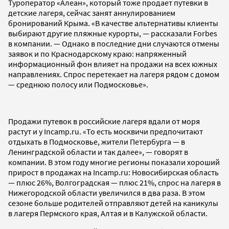
Туроператор «Алеан», который тоже продает путевки в
детские лагеря, сейчас занят аннулированием
бронирований Крыма. «В качестве альтернативы клиенты
выбирают другие пляжные курорты, — рассказали Forbes
в компании. — Однако в последние дни случаются отмены
заявок и по Краснодарскому краю: напряженный
информационный фон влияет на продажи на всех южных
направлениях. Спрос перетекает на лагеря рядом с домом
— среднюю полосу или Подмосковье».
Продажи путевок в российские лагеря вдали от моря
растут и у Incamp.ru. «То есть москвичи предпочитают
отдыхать в Подмосковье, жители Петербурга — в
Ленинградской области и так далее», — говорят в
компании. В этом году многие регионы показали хороший
прирост в продажах на Incamp.ru: Новосибирская область
— плюс 26%, Волгоградская — плюс 21%, спрос на лагеря в
Нижегородской области увеличился в два раза. В этом
сезоне больше родителей отправляют детей на каникулы
в лагеря Пермского края, Алтая и в Калужской области.