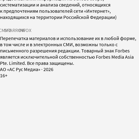
систематизации и анализа сведений, относящихся
к предпочтениям пользователей сети «Интернет»,
находящихся на территории Российской Федерации)
СМИ2
SPARROW
INFOX
Перепечатка материалов и использование их в любой форме,
в том числе и в электронных СМИ, возможны только с
письменного разрешения редакции. Товарный знак Forbes
является исключительной собственностью Forbes Media Asia
Pte. Limited. Все права защищены.
AO «АС Рус Медиа»
·
2026
16+