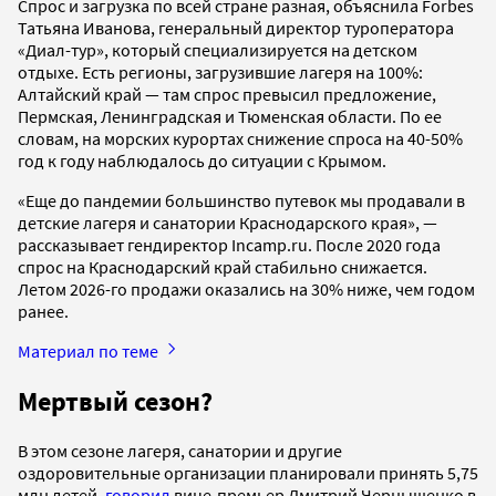
Спрос и загрузка по всей стране разная, объяснила Forbes
Татьяна Иванова, генеральный директор туроператора
«Диал-тур», который специализируется на детском
отдыхе. Есть регионы, загрузившие лагеря на 100%:
Алтайский край — там спрос превысил предложение,
Пермская, Ленинградская и Тюменская области. По ее
словам, на морских курортах снижение спроса на 40-50%
год к году наблюдалось до ситуации с Крымом.
«Еще до пандемии большинство путевок мы продавали в
детские лагеря и санатории Краснодарского края», —
рассказывает гендиректор Incamp.ru. После 2020 года
спрос на Краснодарский край стабильно снижается.
Летом 2026-го продажи оказались на 30% ниже, чем годом
ранее.
Материал по теме
Мертвый сезон?
В этом сезоне лагеря, санатории и другие
оздоровительные организации планировали принять 5,75
млн детей,
говорил
вице-премьер Дмитрий Чернышенко в