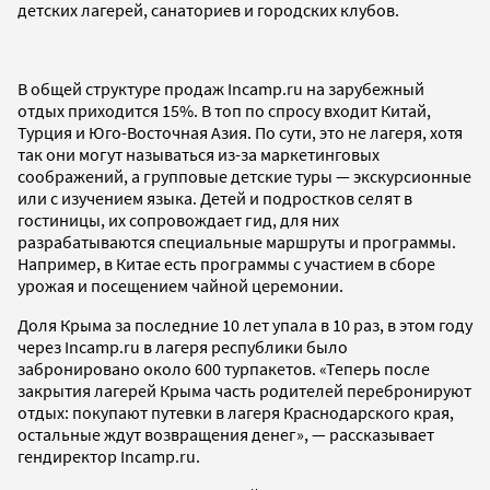
детских лагерей, санаториев и городских клубов.
В общей структуре продаж Incamp.ru на зарубежный
отдых приходится 15%. В топ по спросу входит Китай,
Турция и Юго-Восточная Азия. По сути, это не лагеря, хотя
так они могут называться из-за маркетинговых
соображений, а групповые детские туры — экскурсионные
или с изучением языка. Детей и подростков селят в
гостиницы, их сопровождает гид, для них
разрабатываются специальные маршруты и программы.
Например, в Китае есть программы с участием в сборе
урожая и посещением чайной церемонии.
Доля Крыма за последние 10 лет упала в 10 раз, в этом году
через Incamp.ru в лагеря республики было
забронировано около 600 турпакетов. «Теперь после
закрытия лагерей Крыма часть родителей перебронируют
отдых: покупают путевки в лагеря Краснодарского края,
остальные ждут возвращения денег», — рассказывает
гендиректор Incamp.ru.