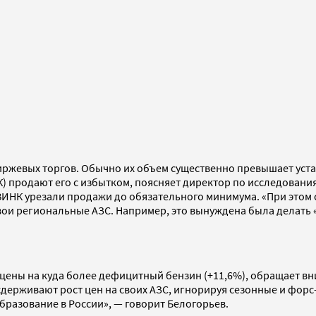
иржевых торгов. Обычно их объем существенно превышает уста
 продают его с избытком, поясняет директор по исследования
ВИНК урезали продажи до обязательного минимума. «При этом сп
вои региональные АЗС. Например, это вынуждена была делать 
и цены на куда более дефицитный бензин (+11,6%), обращает в
держивают рост цен на своих АЗС, игнорируя сезонные и форс
бразование в России», — говорит Белогорьев.