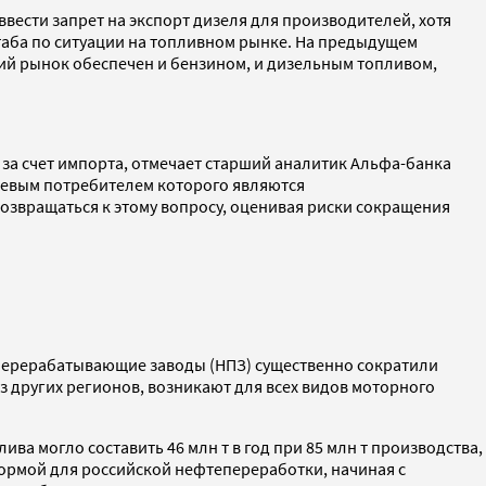
вести запрет на экспорт дизеля для производителей, хотя
аба по ситуации на топливном рынке. На предыдущем
ний рынок обеспечен и бензином, и дизельным топливом,
за счет импорта, отмечает старший аналитик Альфа-банка
ючевым потребителем которого являются
возвращаться к этому вопросу, оценивая риски сокращения
еперерабатывающие заводы (НПЗ) существенно сократили
 других регионов, возникают для всех видов моторного
ва могло составить 46 млн т в год при 85 млн т производства,
нормой для российской нефтепереработки, начиная с