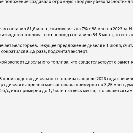
кое положение создавало огромную «подушку безопасности» дл
зеля составил 81,6 млн т, снизившись на 7% с 88 млн т в 2023-м.
изводство топлива в тот период составило 84,5 млн т, то есть 
ечает Белогорьев. Текущее предложение дизеля к 1 июля, счита
ократился в 2,5 раза, подсчитал эксперт.
рской экспорт дизельного топлива, что свидетельствует о зам
З производство дизельного топлива в апреле 2026 года снизилось
рт дизеля в апреле и мае составлял примерно по 3,25 млн т, ум
 б/с, или примерно до 1,7 млн т за весь месяц, что является с