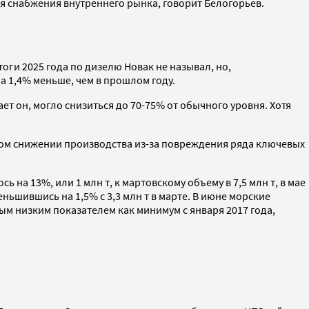
я снабжения внутреннего рынка, говорит Белогорьев.
 Итоги 2025 года по дизелю Новак не называл, но,
на 1,4% меньше, чем в прошлом году.
ет он, могло снизиться до 70-75% от обычного уровня. Хотя
етном снижении производства из-за повреждения ряда ключевых
 на 13%, или 1 млн т, к мартовскому объему в 7,5 млн т, в мае
еньшившись на 1,5% с 3,3 млн т в марте. В июне морские
амым низким показателем как минимум с января 2017 года,