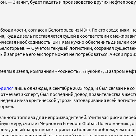
 он. — Значит, будет падать и производство других нефтепроду
обходимости, согласен Белогорьев из ИЭФ. По его сведениям, 
я, куда дизель поставляется сушей в соответствии с межправ
мическая необходимость: ВИНКам нужно обеспечить дизелем с
елогорьев. — С учетом текущей логистики, сохраняя существе
й запрет на его экспорт может не потребоваться. А если произ
лям дизеля, компаниям «Роснефть», «Лукойл», «Газпром нефть
одился
лишь однажды, в сентябре 2023 года, и был связан не 
 отмечает эксперт, был последний довод правительства в жес
 недели из-за критической угрозы затоваривания всей логисти
орьев.
ельного топлива для непроизводителей. Учитывая риски перебо
ную меру, считает Чернов из Freedom Global. По его мнению, 
олее долгий запрет может принести больше проблем, чем поль
 для производителей на короткий срок, до нескольких месяце