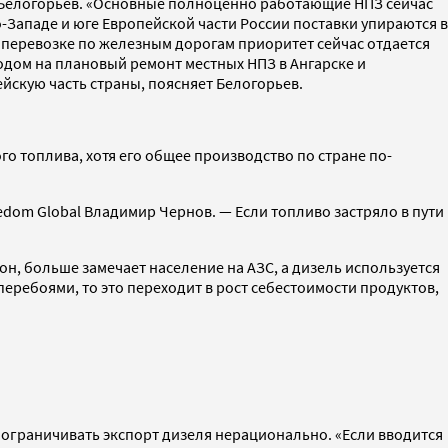
ет Белогорьев. «Основные полноценно работающие НПЗ сейчас
о-Западе и юге Европейской части России поставки упираются в
перевозке по железным дорогам приоритет сейчас отдается
ходом на плановый ремонт местных НПЗ в Ангарске и
йскую часть страны, поясняет Белогорьев.
о топлива, хотя его общее производство по стране по-
eedom Global Владимир Чернов. — Если топливо застряло в пути
н, больше замечает население на АЗС, а дизель используется
перебоями, то это переходит в рост себестоимости продуктов,
 ограничивать экспорт дизеля нерационально. «Если вводится