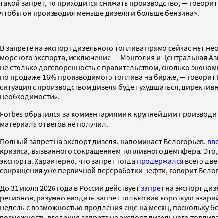
такой запрет, то приходится снижать производство, — говорит
чтобы он производил меньше дизеля и больше бензина».
В запрете на экспорт дизельного топлива прямо сейчас нет не
морского экспорта, исключение — Монголия и Центральная Ази
не столько договоренность с правительством, сколько эконо
по продаже 16% производимого топлива на бирже, — говорит Б
ситуация с производством дизеля будет ухудшаться, директивны
необходимости».
Forbes обратился за комментариями к крупнейшим производите
материала ответов не получил.
Полный запрет на экспорт дизеля, напоминает Белогорьев,
вв
кризиса, вызванного сокращением топливного демпфера. Это,
экспорта. Характерно, что запрет тогда
продержался
всего две
сокращения уже первичной переработки нефти, говорит Белог
До 31 июля 2026 года в России действует
запрет
на экспорт диз
регионов, разумно вводить запрет только как короткую аварий
недель с возможностью продления еще на месяц, поскольку б
возможность введения запрета на экспорт дизельного топлива