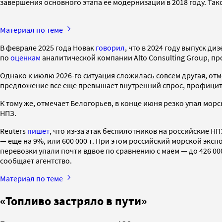
завершения основного этапа ее модернизации в 2018 году. Та
Материал по теме
В феврале 2025 года Новак
говорил
, что в 2024 году выпуск ди
по
оценкам
аналитической компании Alto Consulting Group, про
Однако к июлю 2026-го ситуация сложилась совсем другая, отм
предложение все еще превышает внутренний спрос, профицит с
К тому же, отмечает Белогорьев, в конце июня резко упал мо
НПЗ.
Reuters
пишет
, что из-за атак беспилотников на российские НП
— еще на 9%, или 600 000 т. При этом российский морской экспо
перевозки упали почти вдвое по сравнению с маем — до 426 000
сообщает агентство.
Материал по теме
«Топливо застряло в пути»