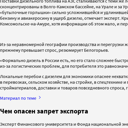
Поставки дизельного топлива на АЗС сталкиваются с теми же
сконцентрированы в Волго-Камском бассейне, на Урале и за Ур
«бутылочные горлышки» сильно усложнившейся и удлинившейся
бензину и авиакеросину в ущерб дизелю, отмечает эксперт. Кр
Комсомольске-на-Амуре, хотя информации об этом мало, и пер
Из-за неравномерной географии производства и перегрузки же
прежнему превышает спрос, резюмирует Белогорьев.
«Формально дизель в России есть, но его стало сложнее быстро
из-за логистических проблем, для потребителя это равнознач
Локальные перебои с дизелем для экономики опаснее нехватки
в перевозках, сельском хозяйстве, на стройке, в спецтехнике 
стройматериалов, доставки и товаров повседневного спроса, 
Материал по теме
Чем опасен запрет экспорта
Эксперт Финансового университета и Фонда национальной эне