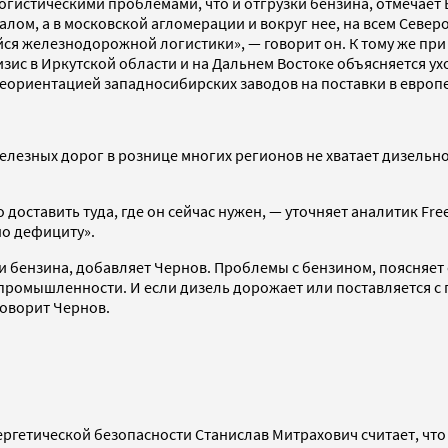
 логистическими проблемами, что и отгрузки бензина, отмеча
алом, а в московской агломерации и вокруг нее, на всем Север
 железнодорожной логистики», — говорит он. К тому же при 
изис в Иркутской области и на Дальнем Востоке объясняется у
еориентацией западносибирских заводов на поставки в европе
лезных дорог в рознице многих регионов не хватает дизельног
 доставить туда, где он сейчас нужен, — уточняет аналитик Fr
но дефициту».
 бензина, добавляет Чернов. Проблемы с бензином, поясняет о
и промышленности. И если дизель дорожает или поставляется с 
говорит Чернов.
ргетической безопасности Станислав Митрахович считает, что