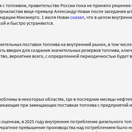
 с топливом, правительство России пока не приняло решения в
рналистам вице-премьер Александр Новак после заседания шт
ендации Минэнерго. 1 июля Новак
сказал
, что в целом внутрен
кой и быстро устраняются.
тельных поставок топлива на внутренний рынок, в том числе 
быть введен для создания значительных резервов топлива, кл
тво, вероятнее всего, с определенной периодичностью будет 
проблемы в некоторых областях, где в последние месяцы нефт
никающие при замещающих поставках топлива с предприятий из
ценкам, в 2025 году внутреннее потребление дизельного топли
 двукратное превышение производства над потреблением было 