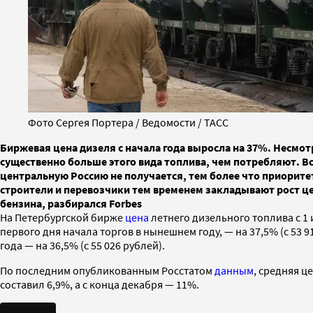
Фото Сергея Портера / Ведомости / ТАСС
Биржевая цена дизеля с начала года выросла на 37%. Несмот
существенно больше этого вида топлива, чем потребляют. Вс
центральную Россию не получается, тем более что приоритет
строители и перевозчики тем временем закладывают рост цен
бензина, разбирался Forbes
На Петербургской бирже
цена
летнего дизельного топлива с 1 и
первого дня начала торгов в нынешнем году, — на 37,5% (с 53 91
года — на 36,5% (с 55 026 рублей).
По последним опубликованным Росстатом
данным
, средняя ц
составил 6,9%, а с конца декабря — 11%.