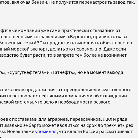
ктов, включая бензин. Не получится перенастроить завод так,
нефтяные компании уже сами практически отказались от
ительственными соглашениями. «Вероятно, причина отказа —
обственные сети АЗС и продолжить выполнять обязательство
нный морской экспорт, делать это невозможно. Даже если
водство будет расти, то в запрете тем более не возникнет
», «Сургутнефтегаз» и «Татнефть», но на момент выхода
со снижением предложения, а с преодолением искусственного
тких переговорах с нефтяными компаниями об охлаждении
ческой системы, что вело к необходимости резкого
ев с поставками для аграриев, перевозчиков, ЖКХ и ряда
оптимально эмбарго может вводиться на срок до трех-четырех
зы. Новак также
упоминал
, что власти России рассматривают
в.