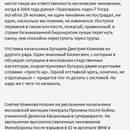
несли такую же ответственность московские чиновники,
когда в 2004 году рухнул «Трансвааль-парк»? Тогда
погибло 28 человек, ни один чиновник не пострадал, ни
один, насколько мы помним, не извинился. Поступок
пермяков в таком контексте, пожалуй, правильный: в
стране безнаказанной бюрократии лучше перегнуть
палку, чем спокойно переступить через трупы.
Отставка начальника Бутырки Дмитрия Комнова из
другого ряда. Один знакомый бизнесмен, с которым я
обсуждал ситуацию в московских следственных
изоляторах, охарактеризовал Бутырку двумя короткими
словами: «просто ад». Одной отставкой здесь, конечно, не
отделаешься — придется что-то делать с системой. Но
надо же с чего-то начинать.
Снятие Комнова похоже на увольнение начальника
московской милиции генерала Пронина после бойни,
учиненной Денисом Евсюковым в супермаркете. На
увольнение высокопоставленных чиновников
Минобороны после взрывов в 31-м арсенале ВМФ в