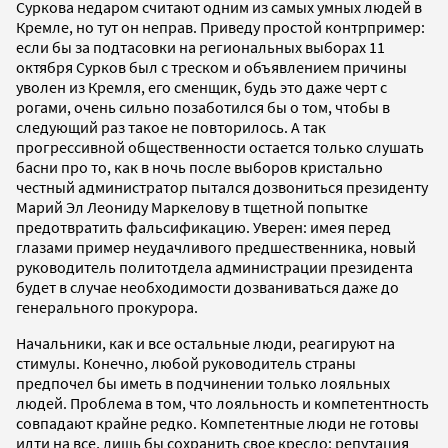
Суркова недаром считают одним из самых умных людей в
Кремле, но тут он неправ. Приведу простой контрпример:
если бы за подтасовки на региональных выборах 11
октября Сурков был с треском и объявлением причины
уволен из Кремля, его сменщик, будь это даже черт с
рогами, очень сильно позаботился бы о том, чтобы в
следующий раз такое не повторилось. А так
прогрессивной общественности остается только слушать
басни про то, как в ночь после выборов кристально
честный администратор пытался дозвониться президенту
Марий Эл Леониду Маркелову в тщетной попытке
предотвратить фальсификацию. Уверен: имея перед
глазами пример неудачливого предшественника, новый
руководитель политотдела администрации президента
будет в случае необходимости дозваниваться даже до
генерального прокурора.
Начальники, как и все остальные люди, реагируют на
стимулы. Конечно, любой руководитель страны
предпочел бы иметь в подчинении только лояльных
людей. Проблема в том, что лояльность и компетентность
совпадают крайне редко. Компетентные люди не готовы
идти на все, лишь бы сохранить свое кресло: репутация