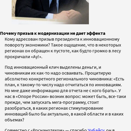
Почему призыв к модернизации не дает эффекта
Кому адресован призыв президента к инновационному
повороту экономики? Такое ощущение, что в некоторых
регионах он обращен к пустоте, как будто громко в лесу
прокричали «Ау!».
Под инновационный клич выделены деньги, и
чиновникам их как-то надо осваивать. Процитирую
абсолютно конкретного регионального чиновника: «Есть
план, к такому-то числу надо отчитаться по инновациям.
Но мне даже информацию для отчета не с кого брать». У
нас в «Опоре России» возник вопрос: может быть, все-таки
прежде, чем запускать мега-программу, стоит
разобраться, в каких регионах стимулирование
инноваций было бы актуально, в какой области и в каких
объемах?
Совместно с «Роснанотехом» — спасибо
Чубайсу
, он в