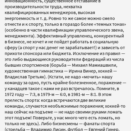
инновационность, существенное отставание в
производительности труда, нехватка
квалифицированных менеджеров, высокая
энергоемкость и т. д. Ровно то же самое можно смело
отнести и к спорту, только в гораздо более «темных тонах»
(особенно в части квалификации управленческого звена,
менеджмента). Эффективный управленец, конкурентный
в бизнесе, не хочет и не пойдет работать в социальную
сферу (а спорт у нас денег не зарабатывает!) и зависеть от
прихоти спонсора или бюджета. Исключение из правил —
это либо выдающиеся руководители федераций из числа
бывших спортсменов (борьба — Михаил Мамиашвили,
художественная гимнастика — Ирина Винер, хоккей —
Владислав Третьяк). (Кстати, не надо «мочить» нашу
команду за одно, пусть крайне болезненное, поражение —
у канадцев такое с нами не раз встречалось. Помните, в
1972 году — 7:3, в 1979-м — 6:0, в 1981-м — 8:1. В этом
прелесть спорта: когда встречаются две великие
команды, случаются необъяснимые поражения; хоккей-то
наш сейчас на подъеме — не надо своими руками ломать
этот подъем! Поверьте, у нас много чего есть ломать, но
только не здесь). Либо бизнесмены — фанаты спорта
(стрельба — Владимир Лисин, футбол — Евгений Гинер,