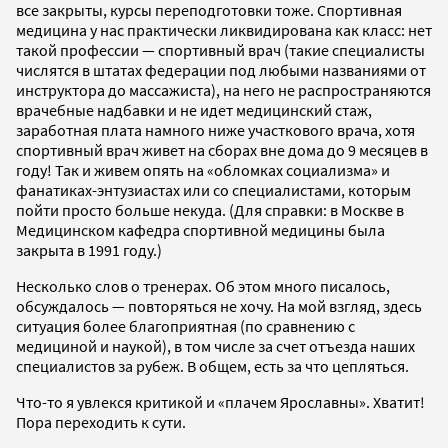
все закрыты, курсы переподготовки тоже. Спортивная
медицина у нас практически ликвидирована как класс: нет
такой профессии — спортивный врач (такие специалисты
числятся в штатах федерации под любыми названиями от
инструктора до массажиста), на него не распространяются
врачебные надбавки и не идет медицинский стаж,
заработная плата намного ниже участкового врача, хотя
спортивный врач живет на сборах вне дома до 9 месяцев в
году! Так и живем опять на «обломках социализма» и
фанатиках-энтузиастах или со специалистами, которым
пойти просто больше некуда. (Для справки: в Москве в
Медицинском кафедра спортивной медицины была
закрыта в 1991 году.)
Несколько слов о тренерах. Об этом много писалось,
обсуждалось — повторяться не хочу. На мой взгляд, здесь
ситуация более благоприятная (по сравнению с
медициной и наукой), в том числе за счет отъезда наших
специалистов за рубеж. В общем, есть за что цепляться.
Что-то я увлекся критикой и «плачем Ярославны». Хватит!
Пора переходить к сути.