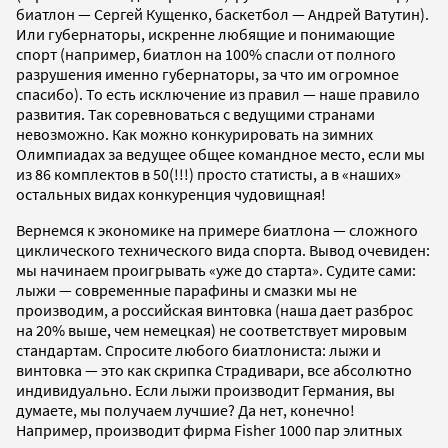
биатлон — Сергей Кущенко, баскетбол — Андрей Ватутин).
Или губернаторы, искренне любящие и понимающие
спорт (например, биатлон на 100% спасли от полного
разрушения именно губернаторы, за что им огромное
спасибо). То есть исключение из правил — наше правило
развития. Так соревноваться с ведущими странами
невозможно. Как можно конкурировать на зимних
Олимпиадах за ведущее общее командное место, если мы
из 86 комплектов в 50(!!!) просто статисты, а в «наших»
остальных видах конкуренция чудовищная!
Вернемся к экономике на примере биатлона — сложного
циклического технического вида спорта. Вывод очевиден:
мы начинаем проигрывать «уже до старта». Судите сами:
лыжи — современные парафины и смазки мы не
производим, а российская винтовка (наша дает разброс
на 20% выше, чем немецкая) не соответствует мировым
стандартам. Спросите любого биатлониста: лыжи и
винтовка — это как скрипка Страдивари, все абсолютно
индивидуально. Если лыжи производит Германия, вы
думаете, мы получаем лучшие? Да нет, конечно!
Например, производит фирма Fisher 1000 пар элитных