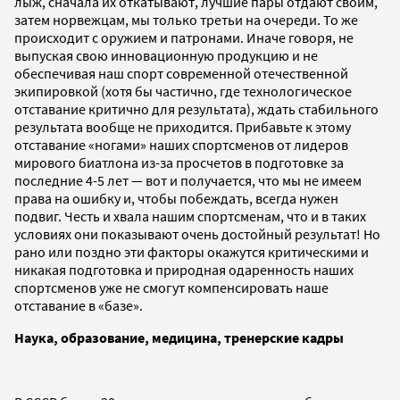
лыж, сначала их откатывают, лучшие пары отдают своим,
затем норвежцам, мы только третьи на очереди. То же
происходит с оружием и патронами. Иначе говоря, не
выпуская свою инновационную продукцию и не
обеспечивая наш спорт современной отечественной
экипировкой (хотя бы частично, где технологическое
отставание критично для результата), ждать стабильного
результата вообще не приходится. Прибавьте к этому
отставание «ногами» наших спортсменов от лидеров
мирового биатлона из-за просчетов в подготовке за
последние 4-5 лет — вот и получается, что мы не имеем
права на ошибку и, чтобы побеждать, всегда нужен
подвиг. Честь и хвала нашим спортсменам, что и в таких
условиях они показывают очень достойный результат! Но
рано или поздно эти факторы окажутся критическими и
никакая подготовка и природная одаренность наших
спортсменов уже не смогут компенсировать наше
отставание в «базе».
Наука, образование, медицина, тренерские кадры