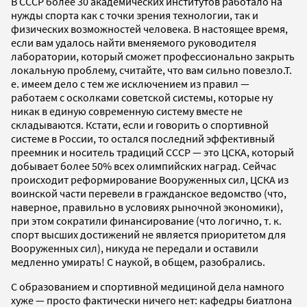
В СССР более 30 академических институтов работало на
нужды спорта как с точки зрения технологии, так и
физических возможностей человека. В настоящее время,
если вам удалось найти вменяемого руководителя
лаборатории, который сможет профессионально закрыть
локальную проблему, считайте, что вам сильно повезло.Т.
е. имеем дело с тем же исключением из правил —
работаем с осколками советской системы, которые ну
никак в единую современную систему вместе не
складываются. Кстати, если и говорить о спортивной
системе в России, то остался последний эффективный
преемник и носитель традиций СССР — это ЦСКА, который
добывает более 50% всех олимпийских наград. Сейчас
происходит реформирование Вооруженных сил, ЦСКА из
воинской части перевели в гражданское ведомство (что,
наверное, правильно в условиях рыночной экономики),
при этом сократили финансирование (что логично, т. к.
спорт высших достижений не является приоритетом для
Вооруженных сил), никуда не передали и оставили
медленно умирать! С наукой, в общем, разобрались.
С образованием и спортивной медициной дела намного
хуже — просто фактически ничего нет: кафедры биатлона