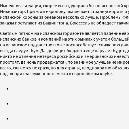
Нынешняя ситуация, скорее всего, ударила бы по испанской 
Инквизитор. При этом евроловушка мешает стране ускорить и
испанской короны за океаном несколько лучше. Проблемы Фл
заказы поступают из Вашингтона. Брюссель не обладает таким
Светлым пятном на испанском горизонте является падение ев
испанских банков и компаний на этих рынках с учетом больше
на испанское подданство) тоже поспособствует снижению давл
всегда следует бум. Да, дефицит бюджета еще пару лет будет 
никто не отменил интереса российских и американских инвес
простоят, да ночь продержатся», то значимое улучшение миро
всего, скажется не сразу, но для страны, неоднократно объяв
подтвердит заслуженность места в европейском клубе.