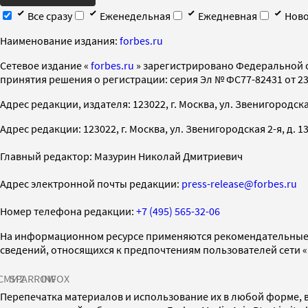
Все сразу
Еженедельная
Ежедневная
Ново
Наименование издания:
forbes.ru
Cетевое издание «
forbes.ru
» зарегистрировано Федеральной 
принятия решения о регистрации: серия Эл № ФС77-82431 от 23 
Адрес редакции, издателя: 123022, г. Москва, ул. Звенигородская 2-
Адрес редакции: 123022, г. Москва, ул. Звенигородская 2-я, д. 13, с
Главный редактор: Мазурин Николай Дмитриевич
Адрес электронной почты редакции:
press-release@forbes.ru
Номер телефона редакции:
+7 (495) 565-32-06
На информационном ресурсе применяются рекомендательные 
сведений, относящихся к предпочтениям пользователей сети 
СМИ2
SPARROW
INFOX
Перепечатка материалов и использование их в любой форме, в