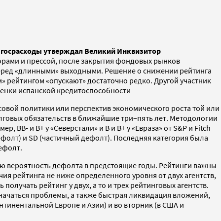
а госрасходы утверждал Великий Инквизитор
орами и прессой, после закрытия фондовых рынков
перед «длинными» выходными. Решение о снижении рейтинга
» рейтингом «опускают» достаточно редко. Другой участник
оценки испанской кредитоспособности
совой политики или перспектив экономического роста той или
лговых обязательств в ближайшие три–пять лет. Методологии
, BB- и B+ у «Северстали» и B и B+ у «Евраза» от S&P и Fitch
дефолт) и SD (частичный дефолт). Последняя категория была
ефолт.
ую вероятность дефолта в предстоящие годы. Рейтинги важны
ия рейтинга не ниже определенного уровня от двух агентств,
лучать рейтинг у двух, а то и трех рейтинговых агентств.
т начаться проблемы, а также быстрая ликвидация вложений,
нтинентальной Европе и Азии) и во вторник (в США и