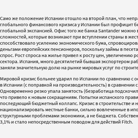
Само же положение Испании отошло на второй план, что непра
глобального финансового кризиса у Испании был профицит бю
глобальной экспансией. Офис того же банка Santander можно 
сложностей, которые возникают при вступлении страны в жес
способствовало усилению экономического бума, спровоциров
деньгами европейских пенсионеров, поскольку займы в песета
спрос. Рост спроса на жилье привел к росту цен, увеличению р
сектора. Испания, много десятилетий бывшая экспортером ра
заняли значительную долю на рынке мировых услуг по строит
Мировой кризис больнее ударил по Испании по сравнению с о
в Испании (с поправкой на производительность) в сравнении 
Одновременно резко упала занятость (безработица подскочила
что привело к новым сокращениям. Попытки испанского правит
последующий бюджетный коллапс. Кризис в строительстве и н
национализировать местные банки, сильно вовлеченные в ипо
структурными проблемами экономики, а не бюджета. Собственно
3,1% и стало непосредственным поводом для действий Fitch.