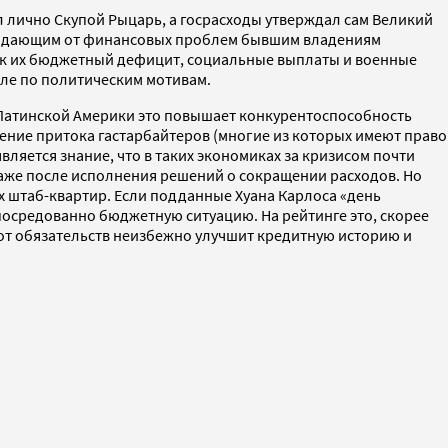
л лично Скупой Рыцарь, а госрасходы утверждал сам Великий
страдающим от финансовых проблем бывшим владениям
сок их бюджетный дефицит, социальные выплаты и военные
сле по политическим мотивам.
 Латинской Америки это повышает конкурентоспособность
чение притока гастарбайтеров (многие из которых имеют право
ляется знание, что в таких экономиках за кризисом почти
м даже после исполнения решений о сокращении расходов. Но
х штаб-квартир. Если подданные Хуана Карлоса «день
посредованно бюджетную ситуацию. На рейтинге это, скорее
а от обязательств неизбежно улучшит кредитную историю и