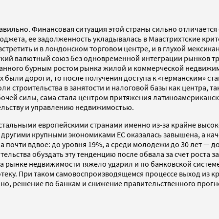
вильно. Финансовая ситуация этой страны сильно отличается о
джета, ее задолженность укладывалась в Маастрихтские крите
встретить и в лондонском торговом центре, и в глухой мекси
ткий валютный союз без одновременной интеграции рынков тру
анного бурным ростом рынка жилой и коммерческой недвижимо
х были дороги, то после получения доступа к «германским» ст
оли строительства в занятости и налоговой базы как центра, т
бочей силы, сама стала центром притяжения латиноамериканс
ельству и управлению недвижимостью.
стальными европейскими странами именно из-за крайне высоко
с другими крупными экономиками ЕС оказалась завышена, а ка
 почти вдвое: до уровня 19%, а среди молодежи до 30 лет — д
ельства обуздать эту тенденцию после обвала за счет роста з
а рынке недвижимости тяжело ударил и по банковской систем
теку. При таком самовоспроизводящемся процессе выход из кр
, решение по банкам и снижение правительственного прогноза р