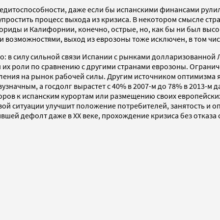
кредитоспособности, даже если бы испанскими финансами рули
 упростить процесс выхода из кризиса. В некотором смысле 
ориды и Калифорнии, конечно, острые, но, как бы ни был вы
и возможностями, выход из еврозоны тоже исключен, в том чи
ро: в силу сильной связи Испании с рынками долларизованной
й их роли по сравнению с другими странами еврозоны. Ограни
ения на рынок рабочей силы. Другим источником оптимизма яв
двузначным, а госдолг вырастет с 40% в 2007-м до 78% в 2013-
торов к испанским курортам или размещению своих европейски
вой ситуации улучшит положение потребителей, занятость и о
лявшей дефолт даже в XX веке, прохождение кризиса без отказ