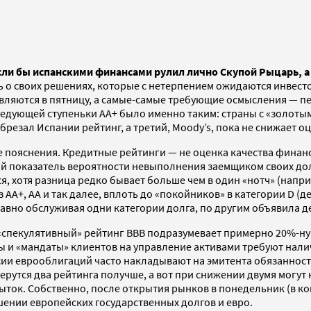
если бы испанскими финансами рулил лично Скупой Рыцарь, 
ь о своих решениях, которые с нетерпением ожидаются инвест
вляются в пятницу, а самые-самые требующие осмысления — 
ледующей ступеньки AA+ было именно таким: страны с «золотым
брезал Испании рейтинг, а третий, Moody’s, пока не снижает 
 пояснения. Кредитные рейтинги — не оценка качества финан
ый показатель вероятности невыполнения заемщиком своих до
, хотя разница редко бывает больше чем в один «нотч» (например
 AA+, AA и так далее, вплоть до «покойников» в категории D (
равно обслуживая одни категории долга, по другим объявила д
 «спекулятивный» рейтинг BBB подразумевает примерно 20%-н
ы и «мандаты» клиентов на управление активами требуют налич
 еврооблигаций часто накладывают на эмитента обязанность по
берутся два рейтинга получше, а вот при снижении двумя могу
ыток. Собственно, после открытия рынков в понедельник (в ко
ении европейских государственных долгов и евро.