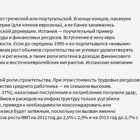
т греческой или португальской. В конце концов, накануне
рии (для членов еврозоны), а ее банки занимались
канской деревушке. Испания — поучительный пример
да и финансовых ресурсов. Вступление в зону евро
сти. Если до середины 1990-х он подпитывался «живыми»
авкам рост объемов строительства не успевал удовлетворять
ак и регионов, а также роли ипотеки в доходах финансового
ких и восточноевропейских мигрантов. Испанские компании
й роли строительства. При этом стоимость трудовых ресурсов
чество среднего работника — не слишком высоким.
о 37%), налоговые поступления и потребление получили удар,
аймов и расходов на инфраструктуру только усугубили
е, приведя к необходимости консолидировать или
изиса будет затяжным, поскольку он вызван именно
оста ВВП на 2012 год до 2,5% с 2,9% и на 2013 год до 2,7% с