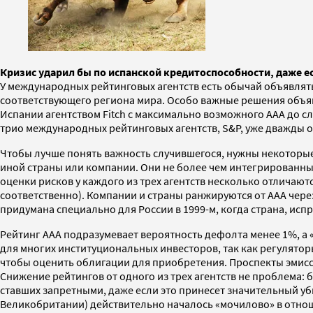
Кризис ударил бы по испанской кредитоспособности, даже 
У международных рейтинговых агентств есть обычай объявлят
соответствующего региона мира. Особо важные решения объя
Испании агентством Fitch с максимально возможного AAA до с
трио международных рейтинговых агентств, S&P, уже дважды о
Чтобы лучше понять важность случившегося, нужны некоторые
иной страны или компании. Они не более чем интегрированн
оценки рисков у каждого из трех агентств несколько отличаются
соответственно). Компании и страны ранжируются от AAA через
придумана специально для России в 1999-м, когда страна, исп
Рейтинг AAA подразумевает вероятность дефолта менее 1%, а
для многих институциональных инвесторов, так как регулятор
чтобы оценить облигации для приобретения. Проспекты эмиссии
Снижение рейтингов от одного из трех агентств не проблема: 
ставших запретными, даже если это принесет значительный уб
Великобритании) действительно началось «мочилово» в отнош