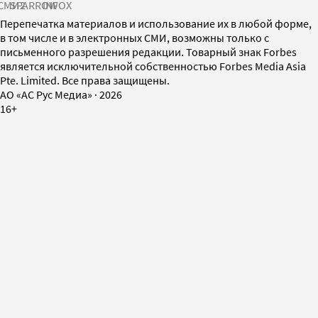
СМИ2
SPARROW
INFOX
Перепечатка материалов и использование их в любой форме,
в том числе и в электронных СМИ, возможны только с
письменного разрешения редакции. Товарный знак Forbes
является исключительной собственностью Forbes Media Asia
Pte. Limited. Все права защищены.
AO «АС Рус Медиа»
·
2026
16+