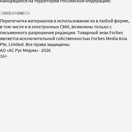
находящихся на территории Российской Федерации)
СМИ2
SPARROW
INFOX
Перепечатка материалов и использование их в любой форме,
в том числе и в электронных СМИ, возможны только с
письменного разрешения редакции. Товарный знак Forbes
является исключительной собственностью Forbes Media Asia
Pte. Limited. Все права защищены.
AO «АС Рус Медиа»
·
2026
16+