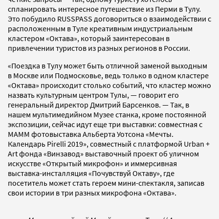
спланировать интересное путешествие из Перми в Тулу.
Это побудило RUSSPASS договориться о взаимодействии с
расположенным в Туле креативным индустриальным
кластером «Октава», который заинтересован в
привлечении туристов из разных регионов в России.
«Поездка в Тулу может быть отличной заменой выходным
в Москве или Подмосковье, ведь только в одном кластере
«Октава» происходит столько событий, что кластер можно
назвать культурным центром Тулы, — говорит его
генеральный директор Дмитрий Барсенков. — Так, в
нашем мультимедийном Музее станка, кроме постоянной
экспозиции, сейчас идут еще три выставки: совместная с
МАММ фотовыставка Альберта Уотсона «Мечты.
Календарь Pirelli 2019», совместный с платформой Urban +
Art фонда «Винзавод» выставочный проект об уличном
искусстве «Открытый микрофон» и иммерсивная
выставка-инсталляция «Почувствуй Октаву», где
посетитель может стать героем мини-спектакля, записав
свои истории в три разных микрофона «Октава».