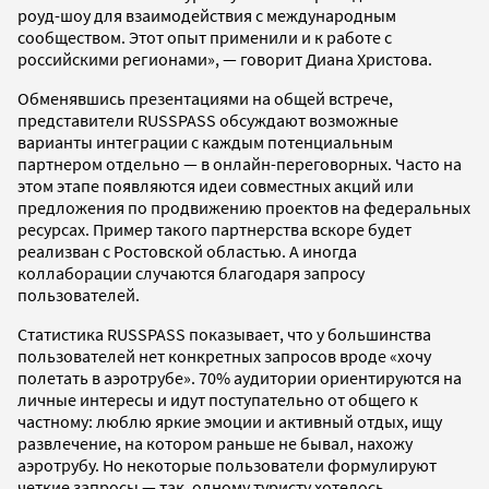
роуд-шоу для взаимодействия с международным
сообществом. Этот опыт применили и к работе с
российскими регионами», — говорит Диана Христова.
Обменявшись презентациями на общей встрече,
представители RUSSPASS обсуждают возможные
варианты интеграции с каждым потенциальным
партнером отдельно — в онлайн-переговорных. Часто на
этом этапе появляются идеи совместных акций или
предложения по продвижению проектов на федеральных
ресурсах. Пример такого партнерства вскоре будет
реализван с Ростовской областью. А иногда
коллаборации случаются благодаря запросу
пользователей.
Статистика RUSSPASS показывает, что у большинства
пользователей нет конкретных запросов вроде «хочу
полетать в аэротрубе». 70% аудитории ориентируются на
личные интересы и идут поступательно от общего к
частному: люблю яркие эмоции и активный отдых, ищу
развлечение, на котором раньше не бывал, нахожу
аэротрубу. Но некоторые пользователи формулируют
четкие запросы — так, одному туристу хотелось