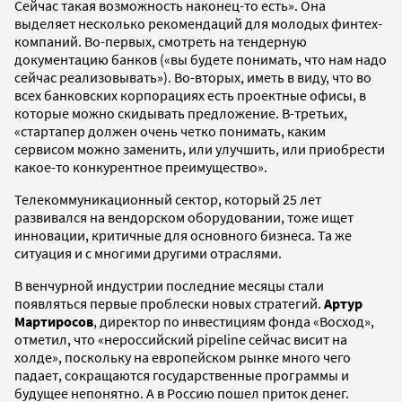
Сейчас такая возможность наконец-то есть». Она
выделяет несколько рекомендаций для молодых финтех-
компаний. Во-первых, смотреть на тендерную
документацию банков («вы будете понимать, что нам надо
сейчас реализовывать»). Во-вторых, иметь в виду, что во
всех банковских корпорациях есть проектные офисы, в
которые можно скидывать предложение. В-третьих,
«стартапер должен очень четко понимать, каким
сервисом можно заменить, или улучшить, или приобрести
какое-то конкурентное преимущество».
Телекоммуникационный сектор, который 25 лет
развивался на вендорском оборудовании, тоже ищет
инновации, критичные для основного бизнеса. Та же
ситуация и с многими другими отраслями.
В венчурной индустрии последние месяцы стали
появляться первые проблески новых стратегий.
Артур
Мартиросов
, директор по инвестициям фонда «Восход»,
отметил, что «нероссийский pipeline сейчас висит на
холде», поскольку на европейском рынке много чего
падает, сокращаются государственные программы и
будущее непонятно. А в Россию пошел приток денег.