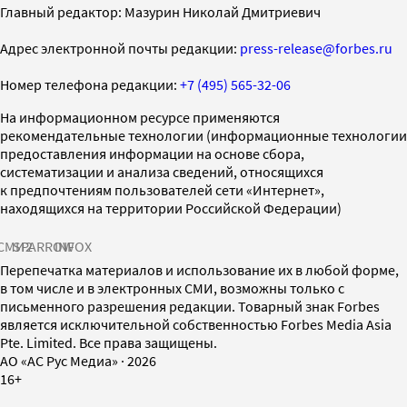
Главный редактор: Мазурин Николай Дмитриевич
Адрес электронной почты редакции:
press-release@forbes.ru
Номер телефона редакции:
+7 (495) 565-32-06
На информационном ресурсе применяются
рекомендательные технологии (информационные технологии
предоставления информации на основе сбора,
систематизации и анализа сведений, относящихся
к предпочтениям пользователей сети «Интернет»,
находящихся на территории Российской Федерации)
СМИ2
SPARROW
INFOX
Перепечатка материалов и использование их в любой форме,
в том числе и в электронных СМИ, возможны только с
письменного разрешения редакции. Товарный знак Forbes
является исключительной собственностью Forbes Media Asia
Pte. Limited. Все права защищены.
AO «АС Рус Медиа»
·
2026
16+