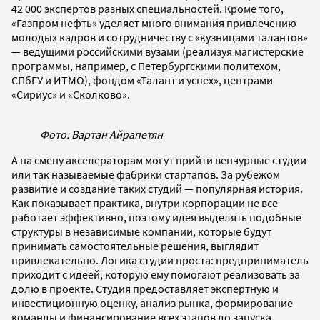
42 000 экспертов разных специальностей. Кроме того,
«Газпром нефть» уделяет много внимания привлечению
молодых кадров и сотрудничеству с «кузницами талантов»
— ведущими российскими вузами (реализуя магистерские
программы, например, с Петербургскими политехом,
СПбГУ и ИТМО), фондом «Талант и успех», центрами
«Сириус» и «Сколково».
Фото: Вартан Айрапетян
А на смену акселераторам могут прийти венчурные студии
или так называемые фабрики стартапов. За рубежом
развитие и создание таких студий — популярная история.
Как показывает практика, внутри корпорации не все
работает эффективно, поэтому идея выделять подобные
структуры в независимые компании, которые будут
принимать самостоятельные решения, выглядит
привлекательно. Логика студии проста: предприниматель
приходит с идеей, которую ему помогают реализовать за
долю в проекте. Студия предоставляет экспертную и
инвестиционную оценку, анализ рынка, формирование
команды и финансирование всех этапов до запуска