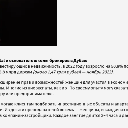
tal и основатель школы брокеров в Дубае:
естирующих в недвижимость, в 2022 году возросло на 50,8% по
8,8 млрд дирхам
(около 1,47 трлн рублей — ноябрь 2023)
.
сширение прав и возможностей женщин для участия в экономике
. Многие из них экспаты, как и я. По своему опыту могу сказат
еру или предпринимателю.
 помогаю клиентам подбирать инвестиционные объекты и апарт
ссии. Из десяти преподавателей восемь — женщины, и каждая и
 в компании-застройщики. Каждое занятие длится 3–4 часа и д