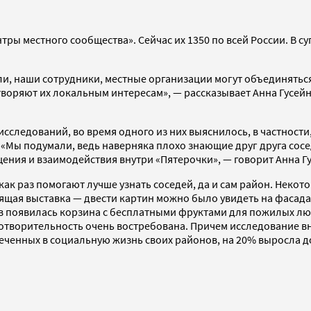
нтры местного сообщества». Сейчас их 1350 по всей России. В 
и, наши сотрудники, местные организации могут объединяться
творяют их локальным интересам», — рассказывает Анна Гусей
исследований, во время одного из них выяснилось, в частности
 «Мы подумали, ведь наверняка плохо знающие друг друга сосе
ения и взаимодействия внутри «Пятерочки», — говорит Анна Г
как раз помогают лучше узнать соседей, да и сам район. Некот
ящая выставка — двести картин можно было увидеть на фасада
 появилась корзина с бесплатными фруктами для пожилых люде
отворительность очень востребована. Причем исследование вну
леченных в социальную жизнь своих районов, на 20% выросла д