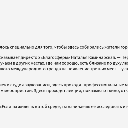
ось специально для того, чтобы здесь собирались жители горо
сказывает директор «Благосферы» Наталья Каминарская. — Перво
лучаем в других местах. Где нам хорошо, есть близкие по духу
ого международного тренда на появление третьих мест — у люд
ние» и студия звукозаписи, здесь проходят профессиональные
жом мероприятии. Здесь проходят лекции, показывают кино, о
«Если ты живешь в этой среде, ты начинаешь ее исследовать и