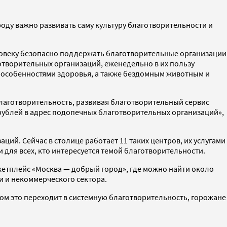
оду важно развивать саму культуру благотворительности и
ловеку безопасно поддержать благотворительные организации
готворительных организаций, еженедельно в их пользу
с особенностями здоровья, а также бездомным животным и
лаготворительность, развивая благотворительный сервис
 рублей в адрес подопечных благотворительных организаций»,
ий. Сейчас в столице работает 11 таких центров, их услугами
и для всех, кто интересуется темой благотворительности.
кетплейс «Москва — добрый город», где можно найти около
и и некоммерческого сектора.
том это переходит в системную благотворительность, горожане