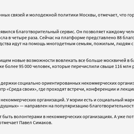
ных связей и молодежной политики Москвы, отмечает, что гор
явился благотворительный сервис. Он позволяет каждому че
осла в четыре раза. Сейчас на платформе представлено 88 бла
едства идут на помощь многодетным семьям, пожилым, людям 
ищем новые возможности вовлекать все больше москвичей в б
же более 95 000 человек, которые перечислили свыше 116 млн
оддержки социально ориентированных некоммерческих организац
нтр «Среда своих», где проходят встречи, конференции и лекци
 некоммерческих организаций. У мэрии есть и социальный мар
нодушных» — направлен на популяризацию благотворительност
т быть волонтерами в некоммерческих организациях. А уже по
отмечает Павел Симаков.