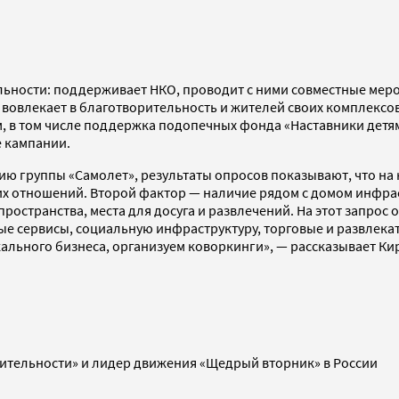
ельности: поддерживает НКО, проводит с ними совместные ме
вовлекает в благотворительность и жителей своих комплексов
 в том числе поддержка подопечных фонда «Наставники детям»
е кампании.
ию группы «Самолет», результаты опросов показывают, что на
их отношений. Второй фактор — наличие рядом с домом инфрас
остранства, места для досуга и развлечений. На этот запрос 
е сервисы, социальную инфраструктуру, торговые и развлекат
ального бизнеса, организуем коворкинги», — рассказывает Ки
ительности» и лидер движения «Щедрый вторник» в России