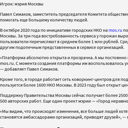
Игрок: мэрия Москвы
Павел Симаков, заместитель председателя Комитета обществен
помогать еще большему количеству людей.
В октябре 2020 года по инициативе городских НКО на
mos.ru
по
Москвы. За три года востребованность сервиса у горожан выр
пользователи перечисляют в среднем более 1 млн рублей. Ср
другим подопечным представленных в сервисе организаций.
«Платформа абсолютно открыта и прозрачна. А мы постоянно 
mos.ru. С момента создания платформы им воспользовалось у
— добавляет Павел Симаков.
Кроме того, в городе работает сеть коворкинг-центров для п
пользуется более 1600 НКО Москвы. В 2023 году был открыт це
Поддержку Правительства Москвы сейчас получает более 2500
500 авторских работ. Еще один проект мэрии — «Город нерав
«Мы видим, что происходят изменения, все больше людей хотя
становятся амбассадорами организаций, приводят друзей», — 