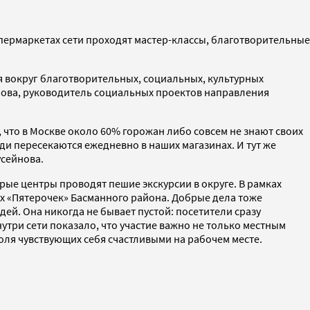
супермаркетах сети проходят мастер-классы, благотворительные
 вокруг благотворительных, социальных, культурных
нова, руководитель социальных проектов направления
, что в Москве около 60% горожан либо совсем не знают своих
ди пересекаются ежедневно в наших магазинах. И тут же
усейнова.
орые центры проводят пешие экскурсии в округе. В рамках
х «Пятерочек» Басманного района. Добрые дела тоже
й. Она никогда не бывает пустой: посетители сразу
три сети показало, что участие важно не только местным
оля чувствующих себя счастливыми на рабочем месте.