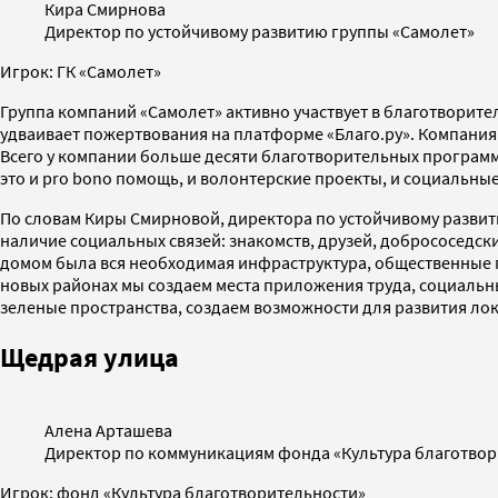
Кира Смирнова
Директор по устойчивому развитию группы «Самолет»
Игрок: ГК «Самолет»
Группа компаний «Самолет» активно участвует в благотворит
удваивает пожертвования на платформе «Благо.ру». Компания 
Всего у компании больше десяти благотворительных программ,
это и pro bono помощь, и волонтерские проекты, и социальны
По словам Киры Смирновой, директора по устойчивому развит
наличие социальных связей: знакомств, друзей, добрососедск
домом была вся необходимая инфраструктура, общественные пр
новых районах мы создаем места приложения труда, социальны
зеленые пространства, создаем возможности для развития лок
Щедрая улица
Алена Арташева
Директор по коммуникациям фонда «Культура благотвор
Игрок: фонд «Культура благотворительности»